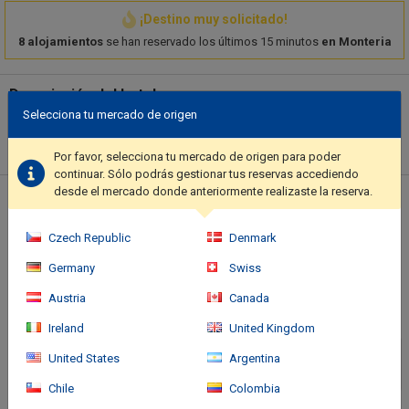
¡Destino muy solicitado!
8 alojamientos
se han reservado los últimos 15 minutos
en Monteria
Descripción del hotel
Selecciona tu mercado de origen
Make use of convenient amenities, which include complimentary
wireless internet access and a banquet hall.. Featured amenities
Por favor, selecciona tu mercado de origen para poder
include a computer station, dry cleaning/laundry services, and a
continuar. Sólo podrás gestionar tus reservas accediendo
24-hour front desk..
desde el mercado donde anteriormente realizaste la reserva.
Ubicación del hotel
Czech Republic
Denmark
Germany
Swiss
Austria
Canada
Ireland
United Kingdom
United States
Argentina
Chile
Colombia