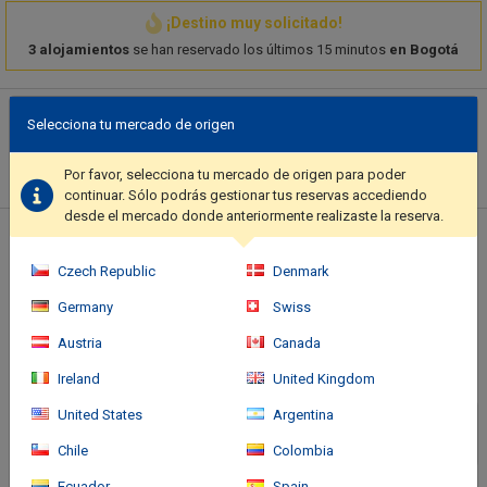
¡Destino muy solicitado!
3 alojamientos
se han reservado los últimos 15 minutos
en Bogotá
Descripción del hotel
Selecciona tu mercado de origen
Make use of convenient amenities such as complimentary
wireless internet access, concierge services, and a banquet hall..
Por favor, selecciona tu mercado de origen para poder
Featured amenities include complimentary wired internet
continuar. Sólo podrás gestionar tus reservas accediendo
access, dry cleaning/laundry services, and a 24-hour front desk.
desde el mercado donde anteriormente realizaste la reserva.
A roundtrip airport shuttle is available for a surcharge..
Ubicación del hotel
Czech Republic
Denmark
Germany
Swiss
Austria
Canada
Ireland
United Kingdom
United States
Argentina
Chile
Colombia
Ecuador
Spain