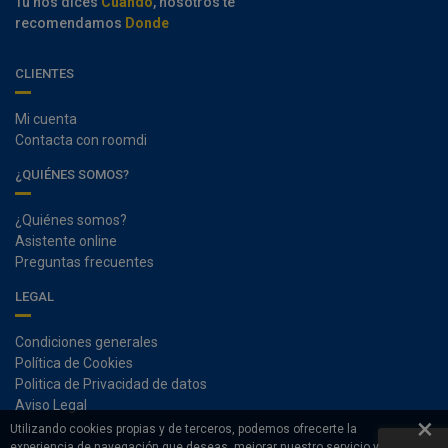
Tu nos dices
Cuando
, nosotros te
recomendamos
Donde
CLIENTES
Mi cuenta
Contacta con roomdi
¿QUIÉNES SOMOS?
¿Quiénes somos?
Asistente online
Preguntas frecuentes
LEGAL
Condiciones generales
Política de Cookies
Politica de Privacidad de datos
Aviso Legal
×
Utilizando cookies propias y de terceros, podemos ofrecerte la
experiencia de navegación que deseas, mejorar nuestro servicio y