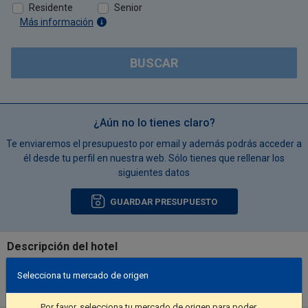
Residente
Senior
Más información
BUSCAR
¿Aún no lo tienes claro?
Te enviaremos el presupuesto por email y además podrás acceder a
él desde tu perfil en nuestra web. Sólo tienes que rellenar los
siguientes datos
GUARDAR PRESUPUESTO
Descripción del hotel
Take in the views from a terrace and a garden and make use of
Selecciona tu mercado de origen
amenities such as complimentary wireless Internet access.. Free
self parking is available onsite..
Por favor, selecciona tu mercado de origen para poder