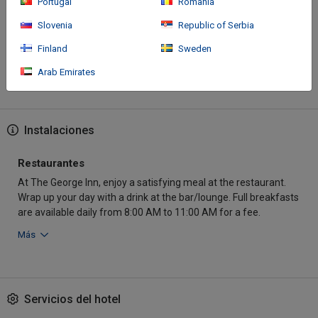
Located in Warminster, The George Inn is within a 5-minute drive
Portugal
Romania
of Cranborne Chase and the West Wiltshire Downs and
Slovenia
Republic of Serbia
Shearwater Lake. This 4-star inn is 7.2 mi (11.5 km) from
Longleat Safari and Adventure Park and 13.
Finland
Sweden
Arab Emirates
Más
Instalaciones
Restaurantes
At The George Inn, enjoy a satisfying meal at the restaurant.
Wrap up your day with a drink at the bar/lounge. Full breakfasts
are available daily from 8:00 AM to 11:00 AM for a fee.
Más
Servicios del hotel