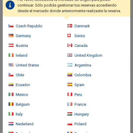
continuar. Sólo podrás gestionar tus reservas accediendo
Ubicación del hotel
desde el mercado donde anteriormente realizaste la reserva.
Czech Republic
Denmark
Germany
Swiss
Austria
Canada
Ireland
United Kingdom
United States
Argentina
Chile
Colombia
Ecuador
Spain
Mexico
Peru
Belgium
France
Italy
Hungary
Cómo llegar
Nederland
Poland