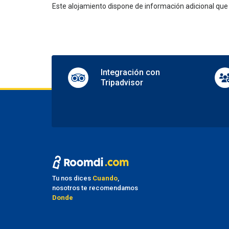
Este alojamiento dispone de información adicional qu
Pa
Nearby
Parkin
Integración con
Tripadvisor
Tu nos dices
Cuando
,
nosotros te recomendamos
Donde