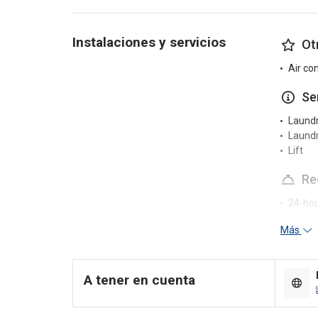
Instalaciones y servicios
Ot
Air co
Se
Laund
Laundr
Lift
Re
24-hou
Concie
Más
En
Games
A tener en cuenta
Pool t
Shops 