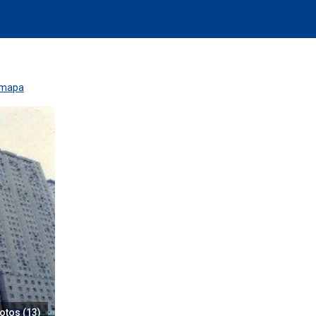
 mapa
otos (13)