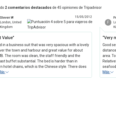
ndo
2 comentarios destacados
de 45 opiniones de Tripadvisor
15/05/2012
Steven W
F
F
London, United
L
Kingdom
K
t Value”
“Very 
d in a business suit that was very spacious with a lovely
Good ser
ver the town and harbour and great value for about
distance
. The room was clean, the staff friendly and the
area. To
ast buffet substantial. The bed is harder than in
Relative
n hotel chains, which is the Chinese style. There does
seafood 
Más
Más