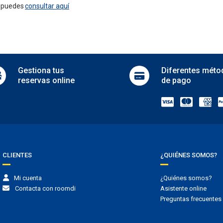
Security
e puedes
consultar aquí
rking
Serviced office
 parking
g
Gestiona
tus
Diferentes
méto
reservas online
de pago
CLIENTES
¿QUIÉNES SOMOS?
Mi cuenta
¿Quiénes somos?
Contacta con roomdi
Asistente online
Preguntas frecuentes