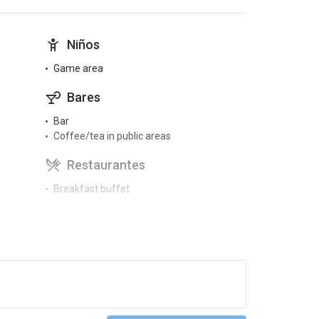
Niños
Game area
Bares
Bar
Coffee/tea in public areas
Restaurantes
Breakfast buffet
Gimnasio y SPA
Gym
Massages
Sauna
Idiomas