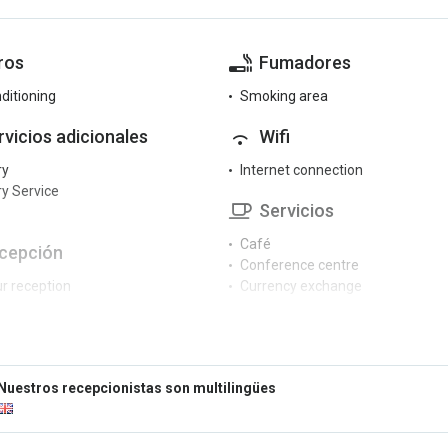
ros
Fumadores
nditioning
Smoking area
rvicios adicionales
Wifi
ry
Internet connection
y Service
Servicios
Café
cepción
Conference centre
r reception
Currency exchange
rge service
Hair dryer
Luggage storage
tretenimiento
Meeting room
Newspapers
 room
Nuestros recepcionistas son multilingües
Room service
able
Safe
in hotel
Sale of tours