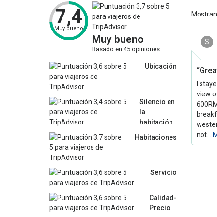
7,4
Mostra
Muy bueno
Muy bueno
S
Basado en 45 opiniones
Ubicación
“Grea
I staye
view o
Silencio en
600RMB
la
breakf
habitación
wester
not…
Habitaciones
Servicio
Calidad-
Precio