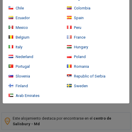
Chile
Colombia
Ecuador
Spain
Mexico
Peru
Belgium
France
Italy
Hungary
Cómo llegar
Nederland
Poland
With a stay at Residence Inn by Marriott Salisbury, you'll be
Portugal
Romania
centrally located in Salisbury, within a 10-minute drive of
Salisbury University and Centre at Salisbury. This hotel is 1.4 mi
Slovenia
Republic of Serbia
(2.3 km) from Regal Salisbury and 1.
Finland
Sweden
Arab Emirates
Más
Este alojamiento destaca por encontrarse en el
centro de
Salisbury - Md