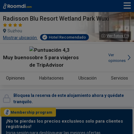
Radisson Blu Resort Wetland Park Wuxi
Suzhou
Ver fotos (1)
Hotel Recomendado
Mostrar ubicación
Ver
Muy bueno
opiniones
Opiniones
Habitaciones
Ubicación
Servicios
Bloquea la reserva de este alojamiento ahora y quédate
tranquilo.
Membership
program
¡No te pierdas
los precios exclusivos solo para clientes
registrados!
Inicia sesión para desbloquear las mejores ofertas