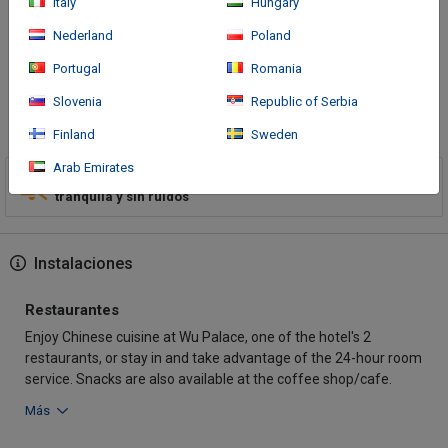
Italy
Hungary
Park Wuxi is within a 10-minute drive of Hongshan Ruins
Museum and Liang Hong National Wetland Park. This family-
Nederland
Poland
friendly hotel is 12.3 mi (19.
Portugal
Romania
Slovenia
Republic of Serbia
Más
Finland
Sweden
Arab Emirates
Este alojamiento destaca por encontrarse en una
zona
tranquila y sin ruidos
Instalaciones
Restaurantes
Enjoy Chinese cuisine at Wu Palace, one of the hotel's 2
restaurants, or stay in and take advantage of the 24-hour room
service. Snacks are also available at the coffee shop/cafe.
Más