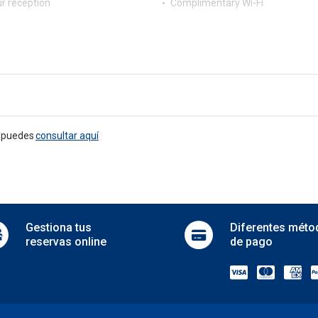
r reception
Complimentary Wi-Fi
e puedes
consultar aquí
Gestiona
tus
Diferentes
méto
reservas online
de pago