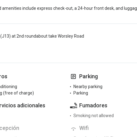
 amenities include express check-out, a 24-hour front desk, and luggage s
0(J13) at 2nd roundabout take Worsley Road
ros
Parking
nditioning
Nearby parking
g (free of charge)
Parking
rvicios adicionales
Fumadores
Smoking not allowed
cepción
Wifi