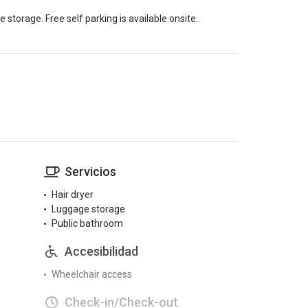
torage. Free self parking is available onsite..
Servicios
Hair dryer
Luggage storage
Public bathroom
Accesibilidad
Wheelchair access
Check-in/Check-out