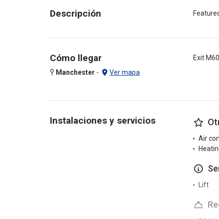
Descripción
Featured
Cómo llegar
Exit M6
Manchester
-
Ver mapa
Instalaciones y servicios
Ot
Air co
Heatin
Se
Lift
Re