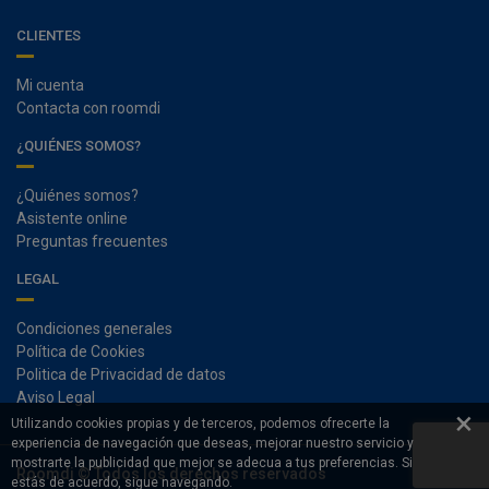
CLIENTES
Mi cuenta
Contacta con roomdi
¿QUIÉNES SOMOS?
¿Quiénes somos?
Asistente online
Preguntas frecuentes
LEGAL
Condiciones generales
Política de Cookies
Politica de Privacidad de datos
Aviso Legal
×
Utilizando cookies propias y de terceros, podemos ofrecerte la
experiencia de navegación que deseas, mejorar nuestro servicio y
mostrarte la publicidad que mejor se adecua a tus preferencias. Si
Roomdi © Todos los derechos reservados
estás de acuerdo, sigue navegando.