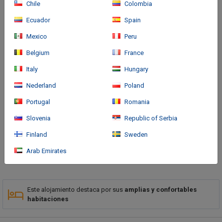
Chile
Colombia
Ecuador
Spain
Mexico
Peru
Belgium
France
Italy
Hungary
Cómo llegar
Nederland
Poland
Located in Bogotá (Suba), LA COLINA Hotel Cottage is within a 5-
Portugal
Romania
minute drive of Mirador de los Nevados Park and Parque la
Colina. This spa hotel is 2.1 mi (3.3 km) from San Rafael Mall and
Slovenia
Republic of Serbia
2.1 mi (3.4 km) from Clinic La Colina.
Finland
Sweden
Arab Emirates
Más
Este alojamiento destaca por sus
amplias y confortables
habitaciones