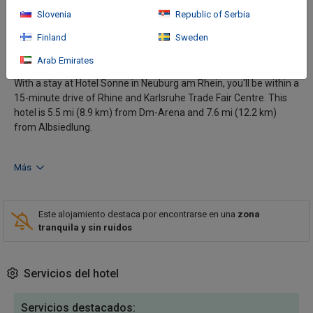
Slovenia
Republic of Serbia
Finland
Sweden
Cómo llegar
Arab Emirates
With a stay at Hotel Sonne in Neuburg am Rhein, you'll be within a
15-minute drive of Rhine and Karlsruhe Trade Fair Centre. This
hotel is 5.5 mi (8.9 km) from Dm-Arena and 7.6 mi (12.2 km)
from Albsiedlung.
Más
Este alojamiento destaca por encontrarse en una
zona
tranquila y sin ruidos
Servicios del hotel
Servicios destacados: