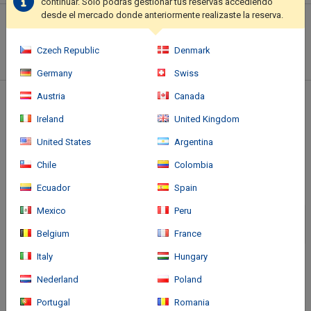
continuar. Sólo podrás gestionar tus reservas accediendo
desde el mercado donde anteriormente realizaste la reserva.
Descripción del hotel
This hotel features hiking/biking trails nearby.. The front desk is
Czech Republic
Denmark
staffed during limited hours. Free self parking is available onsite..
Germany
Swiss
Austria
Canada
Ubicación del hotel
Ireland
United Kingdom
United States
Argentina
Chile
Colombia
Ecuador
Spain
Mexico
Peru
Belgium
France
Italy
Hungary
Nederland
Poland
Portugal
Romania