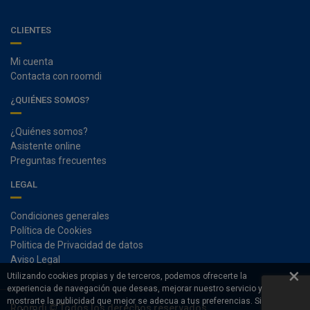
CLIENTES
Mi cuenta
Contacta con roomdi
¿QUIÉNES SOMOS?
¿Quiénes somos?
Asistente online
Preguntas frecuentes
LEGAL
Condiciones generales
Política de Cookies
Politica de Privacidad de datos
Aviso Legal
×
Utilizando cookies propias y de terceros, podemos ofrecerte la
experiencia de navegación que deseas, mejorar nuestro servicio y
mostrarte la publicidad que mejor se adecua a tus preferencias. Si
Roomdi © Todos los derechos reservados