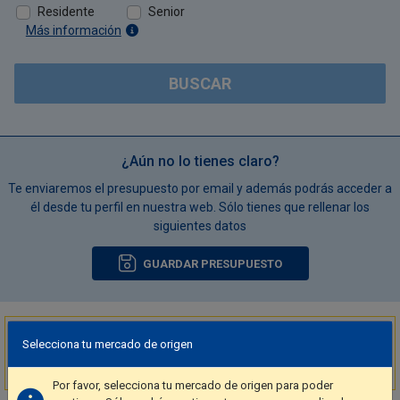
Residente
Senior
Más información
BUSCAR
¿Aún no lo tienes claro?
Te enviaremos el presupuesto por email y además podrás acceder a
él desde tu perfil en nuestra web. Sólo tienes que rellenar los
siguientes datos
GUARDAR PRESUPUESTO
¡Destino muy solicitado!
Selecciona tu mercado de origen
9 alojamientos
se han reservado los últimos 15 minutos
en Wörth am
Rhein
Por favor, selecciona tu mercado de origen para poder