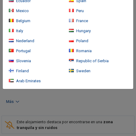
Ecuador
Spain
Mexico
Peru
Belgium
France
Italy
Hungary
Nederland
Poland
Portugal
Romania
Cómo llegar
Slovenia
Republic of Serbia
With a stay at Riviera Plaza in Bucaramanga, you'll be within a
Finland
Sweden
10-minute walk of Parque Mejoras Públicas and Megamall
Shopping Center. This hotel is 0.5 mi (0.8 km) from Corfescu
Arab Emirates
Theater and 0.6 mi (0.
Más
Este alojamiento destaca por encontrarse en una
zona
tranquila y sin ruidos