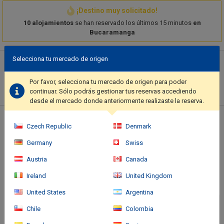
¡Destino muy solicitado!
10 alojamientos
se han reservado los últimos 15 minutos
en
Bucaramanga
Selecciona tu mercado de origen
Descripción del hotel
Take in the views from a garden and make use of amenities
Por favor, selecciona tu mercado de origen para poder
such as complimentary wireless internet access and a
continuar. Sólo podrás gestionar tus reservas accediendo
communal living room.. Featured amenities include a 24-hour
desde el mercado donde anteriormente realizaste la reserva.
front desk, luggage storage, and laundry facilities..
Ubicación del hotel
Czech Republic
Denmark
Germany
Swiss
Austria
Canada
Ireland
United Kingdom
United States
Argentina
Chile
Colombia