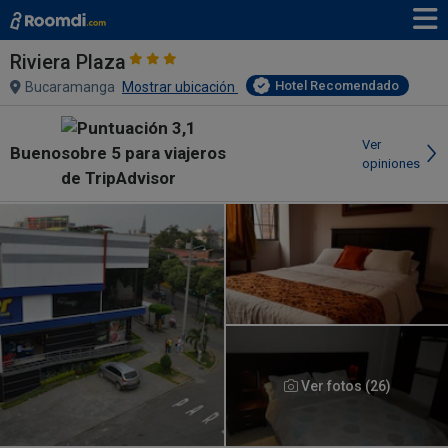
Riviera Plaza
Hotel Recomendado
Bucaramanga
Mostrar ubicación
Ver
Bueno
opiniones
Ver fotos (26)