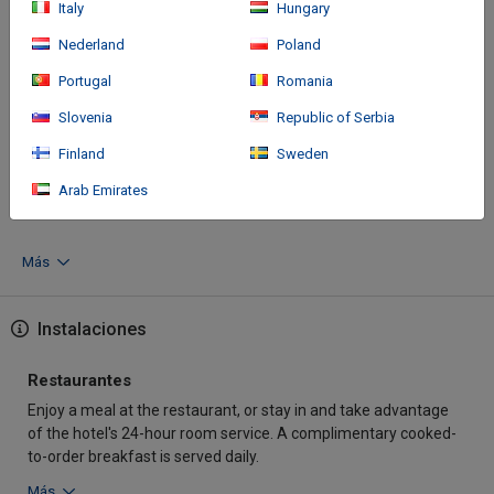
Italy
Hungary
Nederland
Poland
Cómo llegar
Portugal
Romania
Slovenia
Republic of Serbia
With a stay at Hotel Prado 34 West in Bucaramanga, you'll be a 4-
minute walk from Parque Mejoras Públicas and 7 minutes by
Finland
Sweden
foot from Megamall Shopping Center. This hotel is 0.4 mi (0.6
Arab Emirates
km) from Corfescu Theater and 0.
Más
Instalaciones
Restaurantes
Enjoy a meal at the restaurant, or stay in and take advantage
of the hotel's 24-hour room service. A complimentary cooked-
to-order breakfast is served daily.
Más