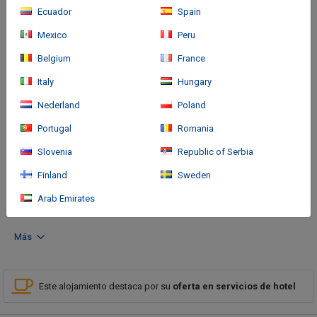
Ecuador
Spain
Mexico
Peru
Belgium
France
Italy
Hungary
Nederland
Poland
Cómo llegar
Portugal
Romania
With a stay at Hotel Plazuela Real in Bucaramanga, you'll be
Slovenia
Republic of Serbia
within a 10-minute walk of Acropolis Shopping Mall and
Finland
Sweden
Santander Technology University. This hotel is 1.1 mi (1.8 km)
from Cabecera Shopping Mall and 1.
Arab Emirates
Más
Este alojamiento destaca por su
oferta en servicios de hotel