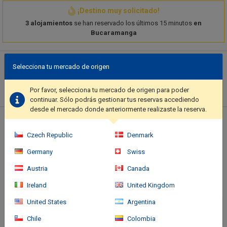
¡Destino muy solicitado!
3 alojamientos
se han reservado los últimos 15 minutos
en
Bucaramanga
Descripción del hotel
Selecciona tu mercado de origen
Pamper yourself with onsite massages or enjoy recreation
amenities such as a fitness center..
Por favor, selecciona tu mercado de origen para poder
continuar. Sólo podrás gestionar tus reservas accediendo
desde el mercado donde anteriormente realizaste la reserva.
Ubicación del hotel
Czech Republic
Denmark
Germany
Swiss
Austria
Canada
Ireland
United Kingdom
United States
Argentina
Chile
Colombia