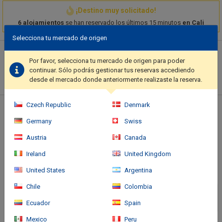
¡Destino muy solicitado!
6 alojamientos
se han reservado los últimos 15 minutos
en Cali
Selecciona tu mercado de origen
Descripción del hotel
Por favor, selecciona tu mercado de origen para poder
Enjoy recreational amenities such as a steam room and a fitness
continuar. Sólo podrás gestionar tus reservas accediendo
center. Additional features at this hotel include complimentary
desde el mercado donde anteriormente realizaste la reserva.
wireless internet access, concierge services, and a television in a
common area.. Featured amenities include complimentary wired
Czech Republic
Denmark
internet access, complimentary newspapers in the lobby, and dry
Ubicación del hotel
cleaning/laundry services. Free self parking is available onsite..
Germany
Swiss
Austria
Canada
Ireland
United Kingdom
United States
Argentina
Chile
Colombia
Ecuador
Spain
Mexico
Peru