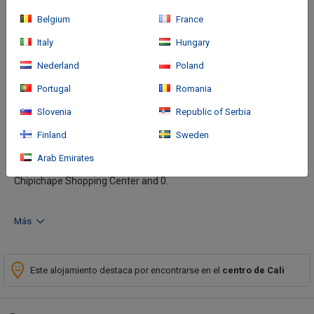
Belgium
France
Italy
Hungary
Nederland
Poland
Portugal
Romania
Cómo llegar
Slovenia
Republic of Serbia
Finland
Sweden
With a stay at Hotel MS Ciudad Jardín Plus in Cali (Ciudad Jardín),
you'll be within a 5-minute drive of Fundacion Valle del Lili and
Arab Emirates
Jardin Plaza Shopping Center. This hotel is 9.2 mi (14.9 km) from
Chipichape Shopping Center and 0.
Más
Este alojamiento destaca por encontrarse en el
centro de Cali