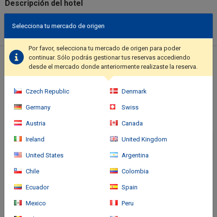
Descripción del hotel
The total number of rooms is 78. The establishment's common
Selecciona tu mercado de origen
areas include Wi-Fi internet connection. Visitors will appreciate
the 24-hour reception. Lusitania has wheelchair-accessible
common areas. Travellers arriving by car will appreciate parking
Por favor, selecciona tu mercado de origen para poder
available at Lusitania. There is an airport transfer service for
continuar. Sólo podrás gestionar tus reservas accediendo
Ubicación del hotel
desde el mercado donde anteriormente realizaste la reserva.
guests' convenience. Corporate travellers will appreciate the
business facilities available at this property ideal to host any kind
of event. Clients will energize their day with delectable dishes
Czech Republic
Denmark
served at Lusitania. Additional fees may apply for some services.
Germany
Swiss
Austria
Canada
Ireland
United Kingdom
United States
Argentina
Chile
Colombia
Ecuador
Spain
Mexico
Peru