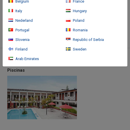
Belgium
France
Italy
Hungary
Cómo llegar
Nederland
Poland
Portugal
Romania
Más
Slovenia
Republic of Serbia
Finland
Sweden
Instalaciones
Arab Emirates
Piscinas