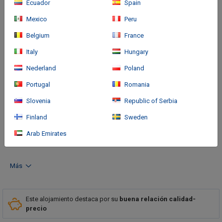
Ecuador
Spain
Mexico
Peru
Belgium
France
Italy
Hungary
Nederland
Poland
Cómo llegar
Portugal
Romania
Slovenia
Republic of Serbia
Centrally located in Bucaramanga, Ayenda 1506 La Puerta del
Sol is within a 15-minute walk of Acropolis Shopping Mall and
Finland
Sweden
Santander Technology University. This hotel is 1.4 mi (2.2 km)
Arab Emirates
from Cacique Shopping Mall and 1.
Más
Este alojamiento destaca por su
buena relación calidad-
precio