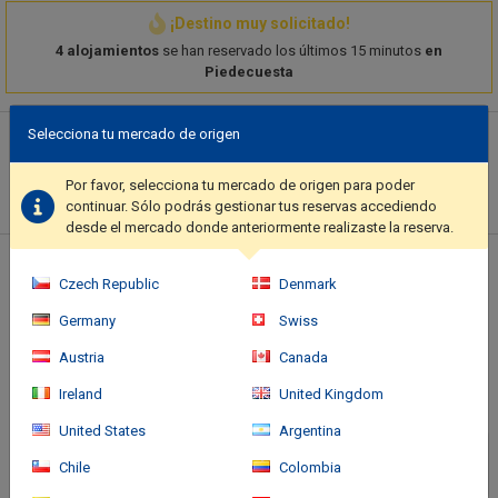
¡Destino muy solicitado!
4 alojamientos
se han reservado los últimos 15 minutos
en
Piedecuesta
Descripción del hotel
Selecciona tu mercado de origen
Make use of convenient amenities such as complimentary
Por favor, selecciona tu mercado de origen para poder
wireless internet access, concierge services, and a television in a
continuar. Sólo podrás gestionar tus reservas accediendo
common area.. Featured amenities include a computer station,
desde el mercado donde anteriormente realizaste la reserva.
dry cleaning/laundry services, and a 24-hour front desk. Self
parking (subject to charges) is available onsite..
Ubicación del hotel
Czech Republic
Denmark
Germany
Swiss
Austria
Canada
Ireland
United Kingdom
United States
Argentina
Chile
Colombia