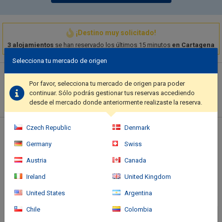
¡Destino muy solicitado!
3 alojamientos
se han reservado los últimos 15 minutos
en Cartagena
Selecciona tu mercado de origen
Descripción del hotel
Por favor, selecciona tu mercado de origen para poder
Relax at the full-service spa, where you can enjoy massages. If
continuar. Sólo podrás gestionar tus reservas accediendo
you're looking for recreational opportunities, you'll find an
desde el mercado donde anteriormente realizaste la reserva.
outdoor pool, a sauna, and a 24-hour fitness center. Additional
amenities at this hotel include complimentary wireless internet
Czech Republic
Denmark
access, concierge services, and babysitting (surcharge)..
Ubicación del hotel
Featured amenities include a 24-hour business center, dry
Germany
Swiss
cleaning/laundry services, and a 24-hour front desk. Event
facilities at this hotel consist of a conference center and
Austria
Canada
meeting rooms. A roundtrip airport shuttle is provided for a
Ireland
United Kingdom
surcharge (available 24 hours), and self parking (subject to
charges) is available onsite..
United States
Argentina
Chile
Colombia