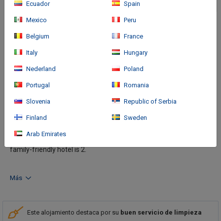
Ecuador
Spain
Mexico
Peru
Belgium
France
Italy
Hungary
Nederland
Poland
Portugal
Romania
Cómo llegar
Slovenia
Republic of Serbia
Finland
Sweden
With a stay at InterContinental Cartagena De Indias by IHG in
Cartagena (Bocagrande), you'll be steps from Bocagrande
Arab Emirates
Beach and 10 minutes by foot from Castillo Grande Beach. This
family-friendly hotel is 2.
Más
Este alojamiento destaca por su
buen servicio de limpieza