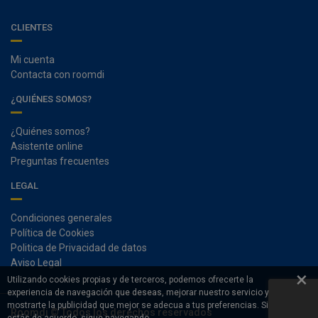
CLIENTES
Mi cuenta
Contacta con roomdi
¿QUIÉNES SOMOS?
¿Quiénes somos?
Asistente online
Preguntas frecuentes
LEGAL
Condiciones generales
Política de Cookies
Politica de Privacidad de datos
Aviso Legal
×
Utilizando cookies propias y de terceros, podemos ofrecerte la
experiencia de navegación que deseas, mejorar nuestro servicio y
mostrarte la publicidad que mejor se adecua a tus preferencias. Si
Roomdi © Todos los derechos reservados