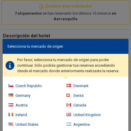
¡Destino muy solicitado!
7 alojamientos
se han reservado los últimos 15 minutos
en
Barranquilla
Descripción del hotel
Take in the views from a terrace and a garden and make use of
Selecciona tu mercado de origen
amenities such as complimentary wireless internet access.
Additional amenities at this hotel include concierge services and
Por favor, selecciona tu mercado de origen para poder
babysitting (surcharge).. Featured amenities include a business
continuar. Sólo podrás gestionar tus reservas accediendo
center, express check-in, and express check-out. A roundtrip
Ubicación del hotel
desde el mercado donde anteriormente realizaste la reserva.
airport shuttle is provided for a surcharge (available 24 hours),
and free self parking is available onsite..
Czech Republic
Denmark
Germany
Swiss
Austria
Canada
Ireland
United Kingdom
United States
Argentina