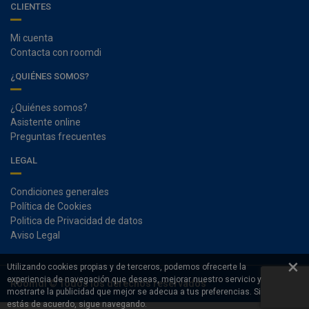
CLIENTES
Mi cuenta
Contacta con roomdi
¿QUIÉNES SOMOS?
¿Quiénes somos?
Asistente online
Preguntas frecuentes
LEGAL
Condiciones generales
Política de Cookies
Politica de Privacidad de datos
Aviso Legal
×
Utilizando cookies propias y de terceros, podemos ofrecerte la
experiencia de navegación que deseas, mejorar nuestro servicio y
Roomdi © Todos los derechos reservados
mostrarte la publicidad que mejor se adecua a tus preferencias. Si
estás de acuerdo, sigue navegando.