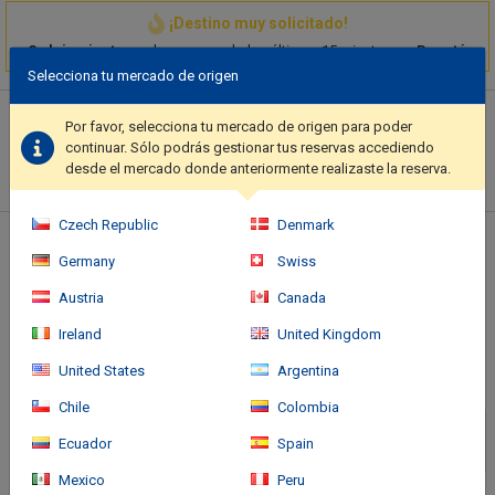
¡Destino muy solicitado!
3 alojamientos
se han reservado los últimos 15 minutos
en Bogotá
Selecciona tu mercado de origen
Descripción del hotel
Por favor, selecciona tu mercado de origen para poder
Make use of convenient amenities, which include complimentary
continuar. Sólo podrás gestionar tus reservas accediendo
wireless Internet access and concierge services.. A shuttle from
desde el mercado donde anteriormente realizaste la reserva.
the airport to the hotel is provided for a surcharge (available 24
hours), and limited parking is available onsite..
Czech Republic
Denmark
Ubicación del hotel
Germany
Swiss
Austria
Canada
Ireland
United Kingdom
United States
Argentina
Chile
Colombia
Ecuador
Spain
Mexico
Peru