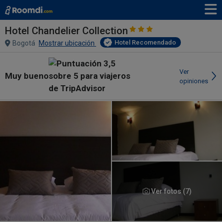
Hotel Chandelier Collection
Hotel Recomendado
Bogotá
Mostrar ubicación
Ver
Muy bueno
opiniones
Ver fotos (7)