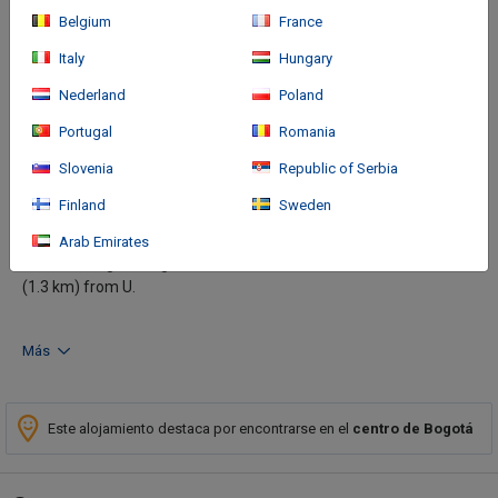
Belgium
France
Italy
Hungary
Nederland
Poland
Portugal
Romania
Cómo llegar
Slovenia
Republic of Serbia
Finland
Sweden
With a stay at Hotel Chandelier Collection in Bogotá (Quinta
Paredes), you'll be steps from Magdalena River and 8 minutes by
Arab Emirates
foot from Agora Bogotá Convention Center. This hotel is 0.8 mi
(1.3 km) from U.
Más
Este alojamiento destaca por encontrarse en el
centro de Bogotá