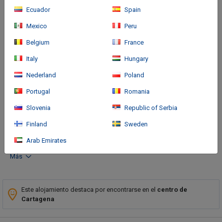
Ecuador
Spain
Mexico
Peru
Belgium
France
Italy
Hungary
Cómo llegar
Nederland
Poland
Portugal
Romania
With a stay at Hotel Casa San Agustin, you'll be centrally located
in Cartagena, just a 3-minute walk from Clock Tower and 9
Slovenia
Republic of Serbia
minutes by foot from Cartagena de Indias Convention Center.
Finland
Sweden
This luxury hotel is 2 mi (3.
Arab Emirates
Más
Este alojamiento destaca por encontrarse en el
centro de
Cartagena