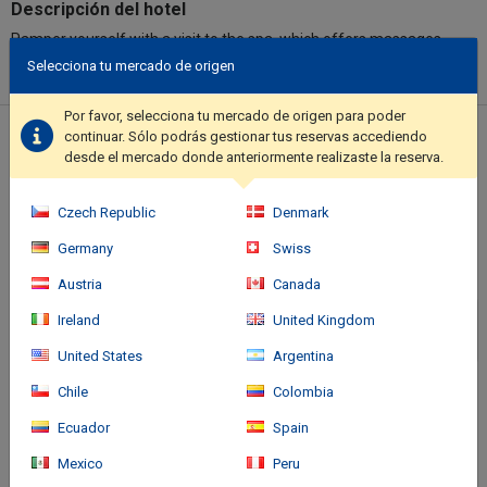
Descripción del hotel
Pamper yourself with a visit to the spa, which offers massages.
You can take advantage of recreational amenities such as an
Selecciona tu mercado de origen
outdoor pool and a sauna. Additional amenities at this hotel
include complimentary wireless internet access, concierge
Por favor, selecciona tu mercado de origen para poder
services, and wedding services.. Featured amenities include a
Ubicación del hotel
continuar. Sólo podrás gestionar tus reservas accediendo
business center, a 24-hour front desk, and luggage storage.
desde el mercado donde anteriormente realizaste la reserva.
Planning an event in Pereira? This hotel has facilities measuring
2153 square feet (200 square meters), including a conference
Czech Republic
Denmark
center. Free self parking is available onsite..
Germany
Swiss
Austria
Canada
Ireland
United Kingdom
United States
Argentina
Chile
Colombia
Ecuador
Spain
Mexico
Peru