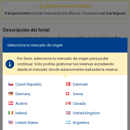
¡Destino muy solicitado!
9 alojamientos
se han reservado los últimos 15 minutos
en Cartagena
Descripción del hotel
Enjoy recreation amenities such as an outdoor pool or take in the
view from a terrace. This hotel also features complimentary
Selecciona tu mercado de origen
wireless internet access, concierge services, and a ballroom..
Featured amenities include a 24-hour business center, dry
Por favor, selecciona tu mercado de origen para poder
cleaning/laundry services, and a 24-hour front desk. Free self
Ubicación del hotel
continuar. Sólo podrás gestionar tus reservas accediendo
parking is available onsite..
desde el mercado donde anteriormente realizaste la reserva.
Czech Republic
Denmark
Germany
Swiss
Austria
Canada
Ireland
United Kingdom
United States
Argentina