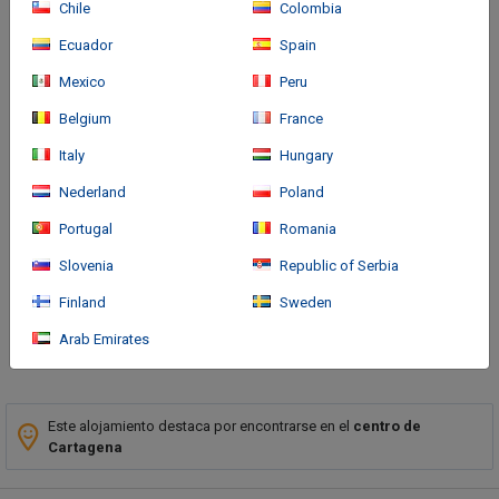
Chile
Colombia
Ecuador
Spain
Mexico
Peru
Belgium
France
Italy
Hungary
Cómo llegar
Nederland
Poland
With a stay at Hotel Blue Concept in Cartagena (Bocagrande),
Portugal
Romania
you'll be a 4-minute walk from Bocagrande Beach and within a 5-
minute drive of Clock Tower. This hotel is 2 mi (3.2 km) from
Slovenia
Republic of Serbia
Cartagena de Indias Convention Center and 25.
Finland
Sweden
Arab Emirates
Más
Este alojamiento destaca por encontrarse en el
centro de
Cartagena