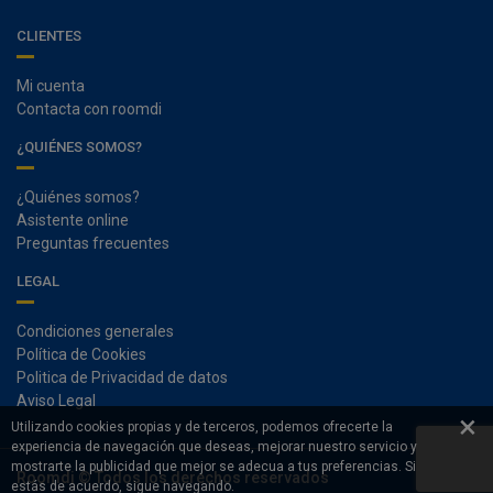
CLIENTES
Mi cuenta
Contacta con roomdi
¿QUIÉNES SOMOS?
¿Quiénes somos?
Asistente online
Preguntas frecuentes
LEGAL
Condiciones generales
Política de Cookies
Politica de Privacidad de datos
Aviso Legal
×
Utilizando cookies propias y de terceros, podemos ofrecerte la
experiencia de navegación que deseas, mejorar nuestro servicio y
mostrarte la publicidad que mejor se adecua a tus preferencias. Si
Roomdi © Todos los derechos reservados
estás de acuerdo, sigue navegando.