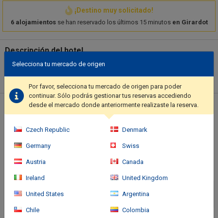
¡Destino muy solicitado!
6 alojamientos
se han reservado los últimos 15 minutos
en Girardot
Descripción del hotel
Pamper yourself with a visit to the spa, which offers massages.
Selecciona tu mercado de origen
You're sure to appreciate the recreational amenities, which
include 2 outdoor swimming pools, outdoor tennis courts, and a
Por favor, selecciona tu mercado de origen para poder
sauna. Additional features at this hotel include complimentary
continuar. Sólo podrás gestionar tus reservas accediendo
wireless internet access, a picnic area, and barbecue grills..
desde el mercado donde anteriormente realizaste la reserva.
Ubicación del hotel
Featured amenities include dry cleaning/laundry services, a 24-
hour front desk, and luggage storage. Free self parking is
Czech Republic
Denmark
available onsite..
Germany
Swiss
Austria
Canada
Ireland
United Kingdom
United States
Argentina
Chile
Colombia