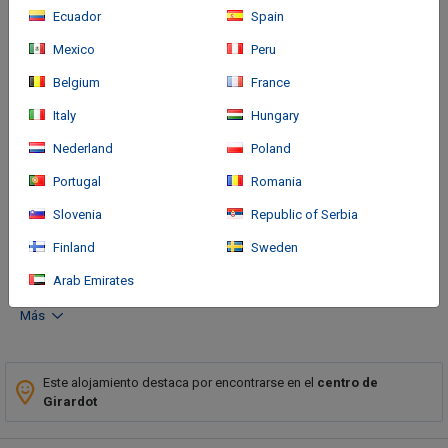
Ecuador
Spain
Mexico
Peru
Belgium
France
Italy
Hungary
Cómo llegar
Nederland
Poland
Portugal
Romania
With a stay at GHL Hotel Club El Puente in Ricaurte, you'll be a 2-
Slovenia
Republic of Serbia
minute walk from Peñalisa Plaza and 8 minutes by foot from
Magdalena River. This family-friendly hotel is 3.7 mi (5.9 km)
Finland
Sweden
from El Penon Golf Course and 9.
Arab Emirates
Más
Este alojamiento destaca por encontrarse en el
centro de
Girardot