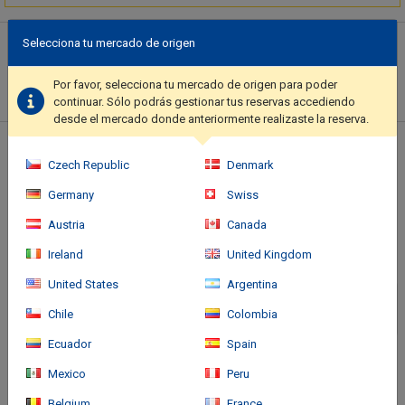
Descripción del hotel
Selecciona tu mercado de origen
Enjoy a range of recreational amenities, including an outdoor
Por favor, selecciona tu mercado de origen para poder
pool, a hot tub, and a sauna. This hotel also features
continuar. Sólo podrás gestionar tus reservas accediendo
complimentary wireless internet access, concierge services, and
desde el mercado donde anteriormente realizaste la reserva.
an arcade/game room. Getting to nearby attractions is a breeze
with the area shuttle (surcharge).. Featured amenities include
Ubicación del hotel
complimentary wired internet access, luggage storage, and a
Czech Republic
Denmark
library. A roundtrip airport shuttle is provided for a surcharge
Germany
Swiss
(available on request), and free self parking is available onsite..
Austria
Canada
Ireland
United Kingdom
United States
Argentina
Chile
Colombia
Ecuador
Spain
Mexico
Peru
Belgium
France