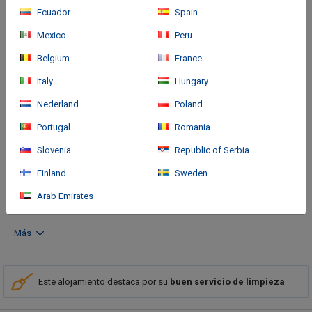
Ecuador
Spain
Mexico
Peru
Belgium
France
Italy
Hungary
Nederland
Poland
Cómo llegar
Portugal
Romania
Located in Tupelo, Fairfield Inn & Suites by Marriott Tupelo is in
Slovenia
Republic of Serbia
the entertainment district, within a 10-minute drive of Cinemark
Finland
Sweden
Tupelo Movies 8 and Elvis Presley Lake and Campground. This
hotel is 5.
Arab Emirates
Más
Este alojamiento destaca por su
buen servicio de limpieza