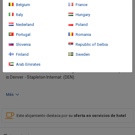
Belgium
France
Italy
Hungary
Nederland
Poland
Portugal
Romania
Slovenia
Republic of Serbia
Finland
Sweden
Cómo llegar
Arab Emirates
Location: This hotel is located in Englewood. The nearest airport
is Denver - Stapleton Internat. (DEN).
Más
Este alojamiento destaca por su
oferta en servicios de hotel