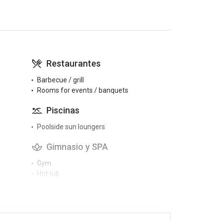
Restaurantes
Barbecue / grill
Rooms for events / banquets
Piscinas
Poolside sun loungers
Gimnasio y SPA
Gym
Hot tub
Spa
Actividades
Golf course