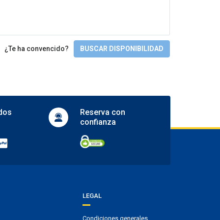
Tennis court
Accesibilidad
Wheelchair access
¿Te ha convencido?
BUSCAR DISPONIBILIDAD
Check-in/Check-out
Entrada a partir de las 3.00 pm
Salida hasta las 11.00 am
dos
Reserva con
confianza
LEGAL
Condiciones generales