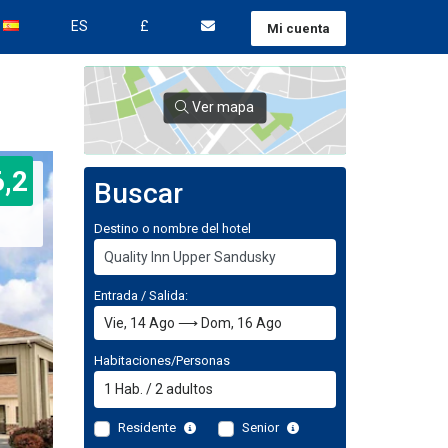
ES
£
Mi cuenta
Ver mapa
6,2
Buscar
Destino o nombre del hotel
Entrada / Salida:
Habitaciones/Personas
1
Hab.
/
2
adultos
Residente
Senior