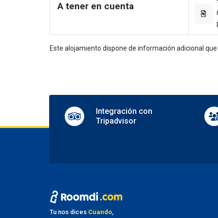
A tener en cuenta
Multili
En
Aerobi
Este alojamiento dispone de información adicional qu
Shops 
Pa
Parkin
Fu
Integración con
Tripadvisor
Smoki
Tu nos dices
Cuando
,