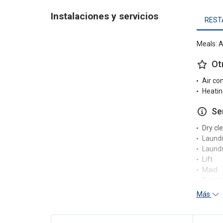
Instalaciones y servicios
REST
Meals: A
Ot
Air co
Heatin
Se
Dry cl
Laund
Laundr
Lift
Maid
Tumble
Más
Re
24-hou