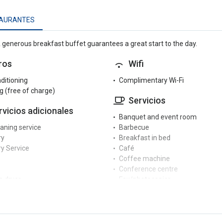
AURANTES
 generous breakfast buffet guarantees a great start to the day.
ros
Wifi
nditioning
Complimentary Wi-Fi
g (free of charge)
Servicios
rvicios adicionales
Banquet and event room
eaning service
Barbecue
ry
Breakfast in bed
y Service
Café
Coffee machine
Conference centre
 dryer
Fax/photocopier
Garden
cepción
Hair dryer
Indoor pool
r reception
Iron