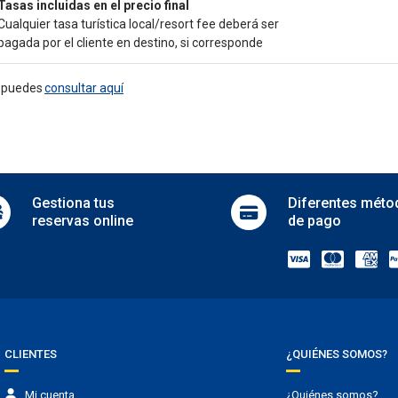
Tasas incluidas en el precio final
ngual staff
Meeting room
Cualquier tasa turística local/resort fee deberá ser
Microwave
tretenimiento
pagada por el cliente en destino, si corresponde
Newspapers
Picnic area
cs
e puedes
consultar aquí
Private pool
in hotel
Room service
rking
Safe
Security
g
Serviced office
Vending machines
madores
Gestiona
tus
Diferentes
méto
Bares
reservas online
de pago
ng area
Coffee/tea in public areas
CLIENTES
¿QUIÉNES SOMOS?
Mi cuenta
¿Quiénes somos?