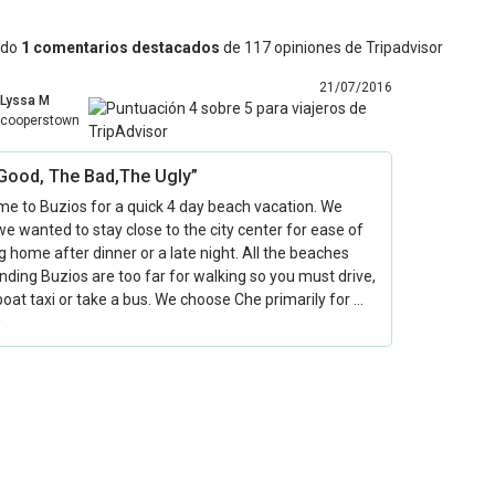
ndo
1 comentarios destacados
de 117 opiniones de Tripadvisor
21/07/2016
Lyssa M
cooperstown
Good, The Bad,The Ugly”
e to Buzios for a quick 4 day beach vacation. We
e wanted to stay close to the city center for ease of
g home after dinner or a late night. All the beaches
nding Buzios are too far for walking so you must drive,
boat taxi or take a bus. We choose Che primarily for …