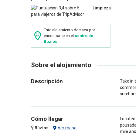
Limpieza
Este alojamiento destaca por
encontrarse en el
centro de
Búzios
Sobre el alojamiento
Descripción
Take in 
common a
surcharg
Cómo llegar
Located 
pousada 
Búzios
-
Ver mapa
mile and