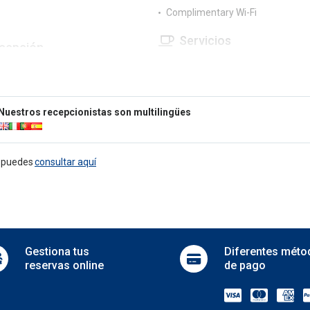
Complimentary Wi-Fi
Servicios
cepción
Balcony
r reception
Breakfast in bed
rge service
Car rental
ngual staff
Garden
Nuestros recepcionistas son multilingües
Laundry
tretenimiento
Luggage storage
 games
Room service
e puedes
consultar aquí
Sale of tickets
rking
Sale of tours
Security
e parking
Sun terrace
g
Sun terrace
Terrace
ansporte shuttle
Gestiona
tus
Diferentes
méto
reservas online
de pago
e