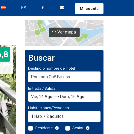
ES
£
Mi cuenta
Ver mapa
6,8
Buscar
Destino o nombre del hotel
Entrada / Salida:
Habitaciones/Personas
1
Hab.
/
2
adultos
Residente
Senior