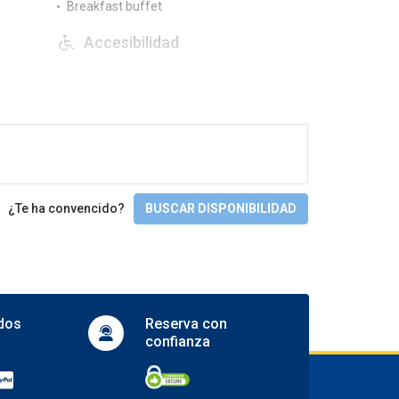
Breakfast buffet
Accesibilidad
Not wheelchair accessible
Idiomas
English
Italian
Portuguese
Spanish
¿Te ha convencido?
BUSCAR DISPONIBILIDAD
Check-in/Check-out
Entrada a partir de las 2.00 pm
Salida: De 12.00 pm a 12:00
dos
Reserva con
confianza