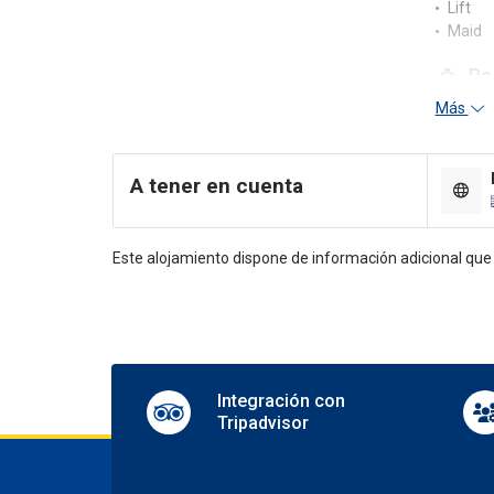
Lift
Maid
Re
Más
24-hou
Concie
Multili
A tener en cuenta
En
Board
Este alojamiento dispone de información adicional qu
Pa
Outsid
Parkin
Tr
Integración con
Tripadvisor
Shuttl