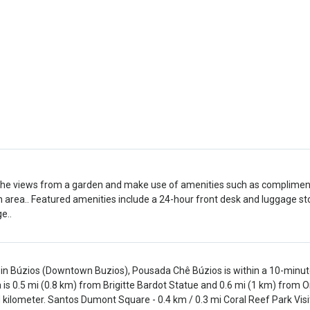
the views from a garden and make use of amenities such as complimentar
rea.. Featured amenities include a 24-hour front desk and luggage storag
e..
in Búzios (Downtown Buzios), Pousada Chê Búzios is within a 10-minut
is 0.5 mi (0.8 km) from Brigitte Bardot Statue and 0.6 mi (1 km) from Or
 kilometer. Santos Dumont Square - 0.4 km / 0.3 mi Coral Reef Park Visit