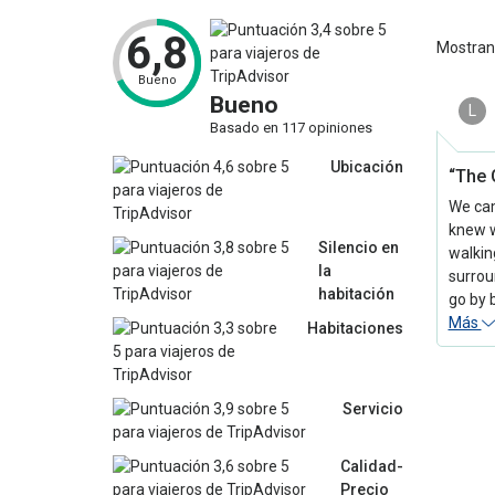
6,8
Mostra
Bueno
Bueno
L
Basado en 117 opiniones
Ubicación
“The 
We cam
knew w
Silencio en
walkin
la
surrou
habitación
go by 
Más
Habitaciones
Servicio
Calidad-
Precio