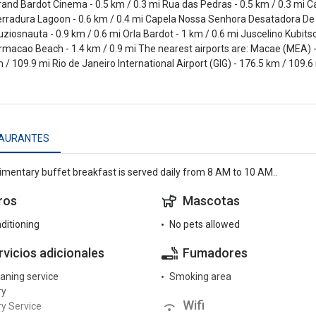
rand Bardot Cinema - 0.5 km / 0.3 mi Rua das Pedras - 0.5 km / 0.3 mi Ca
erradura Lagoon - 0.6 km / 0.4 mi Capela Nossa Senhora Desatadora De No
uziosnauta - 0.9 km / 0.6 mi Orla Bardot - 1 km / 0.6 mi Juscelino Kubits
rmacao Beach - 1.4 km / 0.9 mi The nearest airports are: Macae (MEA) 
 / 109.9 mi Rio de Janeiro International Airport (GIG) - 176.5 km / 109.6
AURANTES
mentary buffet breakfast is served daily from 8 AM to 10 AM..
ros
Mascotas
nditioning
No pets allowed
rvicios adicionales
Fumadores
eaning service
Smoking area
ry
Wifi
y Service