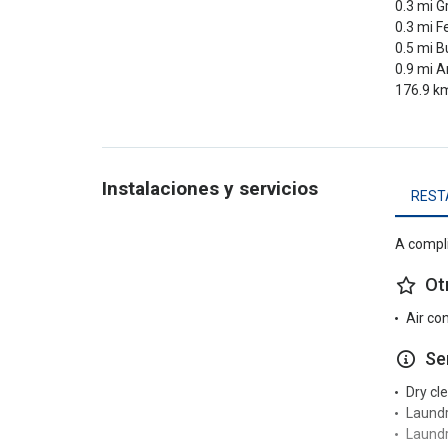
0.3 mi G
0.3 mi F
0.5 mi B
0.9 mi A
176.9 km
Instalaciones y servicios
REST
A compli
Ot
Air co
Se
Dry cl
Laund
Laundr