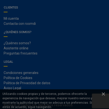
CLIENTES
Mi cuenta
Contacta con roomdi
¿QUIÉNES SOMOS?
¿Quiénes somos?
Asistente online
Preguntas frecuentes
LEGAL
Condiciones generales
Política de Cookies
Politica de Privacidad de datos
Aviso Legal
×
Utilizando cookies propias y de terceros, podemos ofrecerte la
experiencia de navegación que deseas, mejorar nuestro servicio y
mostrarte la publicidad que mejor se adecua a tus preferencias. Si
Roomdi © Todos los derechos reservados
estás de acuerdo, sigue navegando.