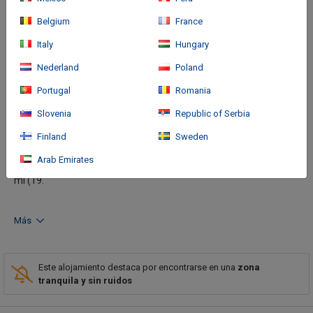
Belgium
France
Italy
Hungary
Nederland
Poland
Portugal
Romania
Cómo llegar
Slovenia
Republic of Serbia
With a stay at Casa Mosaico Hotel Boutique in Medellín, you'll be
Finland
Sweden
near the airport, and 19.5 mi (31.5 km) from Santafé Mall and 11
Arab Emirates
mi (17.7 km) from Botero Plaza. This family-friendly hotel is 12.1
mi (19.
Más
Este alojamiento destaca por encontrarse en una
zona
tranquila y sin ruidos