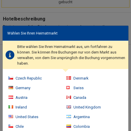
gebucht
Hotelbeschreibung
Dip into one of the 2 indoor swimming pools or enjoy other
recreational amenities, which include a sauna. Additional
Wählen Sie Ihren Heimatmarkt
amenities at this hotel include complimentary wireless internet
access, tour/ticket assistance, and a banquet hall.. Featured
Bitte wählen Sie Ihren Heimatmarkt aus, um fortfahren zu
amenities include a business center, complimentary newspapers
können. Sie können Ihre Buchungen nur von dem Markt aus
Standort des Hotels
in the lobby, and dry cleaning/laundry services. Event facilities at
verwalten, von dem Sie ursprünglich die Buchung vorgenommen
haben.
this hotel consist of conference space and meeting rooms. A
roundtrip airport shuttle is provided for a surcharge (available 24
hours), and free self parking is available onsite..
Czech Republic
Denmark
Germany
Swiss
Austria
Canada
Ireland
United Kingdom
United States
Argentina
Chile
Colombia