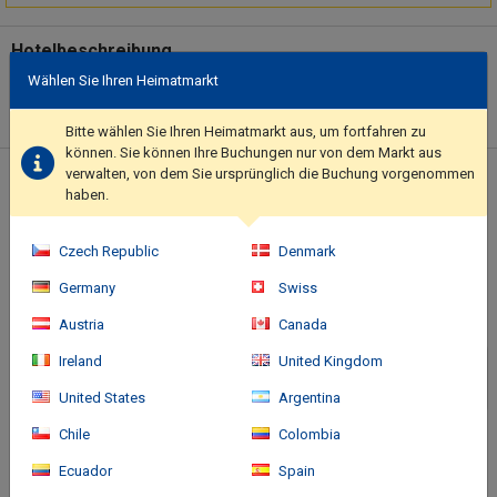
Hotelbeschreibung
Wählen Sie Ihren Heimatmarkt
Make use of convenient amenities such as complimentary
wireless internet access, a television in a common area, and a
vending machine.. Featured amenities include complimentary
Bitte wählen Sie Ihren Heimatmarkt aus, um fortfahren zu
wired internet access, dry cleaning/laundry services, and a 24-
können. Sie können Ihre Buchungen nur von dem Markt aus
verwalten, von dem Sie ursprünglich die Buchung vorgenommen
hour front desk. Self parking (subject to charges) is available
Standort des Hotels
haben.
onsite..
Czech Republic
Denmark
Germany
Swiss
Austria
Canada
Ireland
United Kingdom
United States
Argentina
Chile
Colombia
Ecuador
Spain