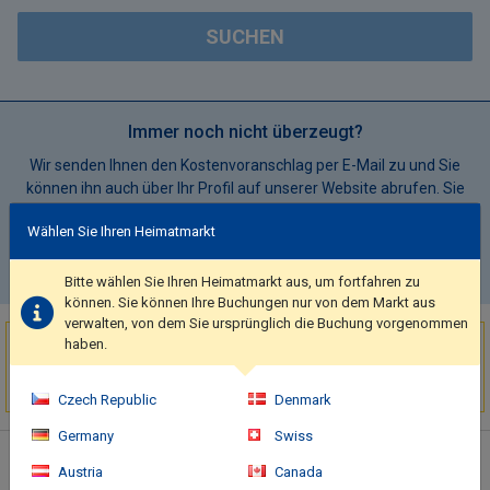
SUCHEN
Immer noch nicht überzeugt?
Wir senden Ihnen den Kostenvoranschlag per E-Mail zu und Sie
können ihn auch über Ihr Profil auf unserer Website abrufen. Sie
müssen nur die folgenden Informationen eingeben
Wählen Sie Ihren Heimatmarkt
KOSTENVORANSCHLAG SPEICHERN
Bitte wählen Sie Ihren Heimatmarkt aus, um fortfahren zu
können. Sie können Ihre Buchungen nur von dem Markt aus
verwalten, von dem Sie ursprünglich die Buchung vorgenommen
Sehr begehrtes Ziel!
haben.
3 Unterkünfte
wurden in den letzten 15 Minuten
in Saas-almagell
gebucht
Czech Republic
Denmark
Germany
Swiss
Hotelbeschreibung
Austria
Canada
Set just 500 metres from the ski lifts of Saas-Fee, The Dom