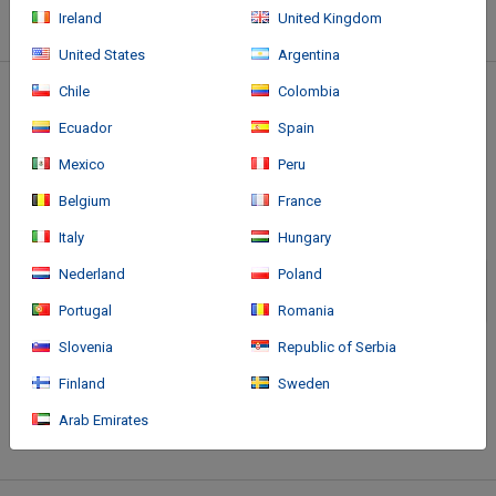
Hotel offers rustic style and futuristic elegance in the Swiss Alps.
Ireland
United Kingdom
Each room is equipped with a private balcony and free Wi-Fi.
United States
Argentina
Chile
Colombia
Standort des Hotels
Ecuador
Spain
Mexico
Peru
Belgium
France
Italy
Hungary
Nederland
Poland
Portugal
Romania
Slovenia
Republic of Serbia
Finland
Sweden
Arab Emirates