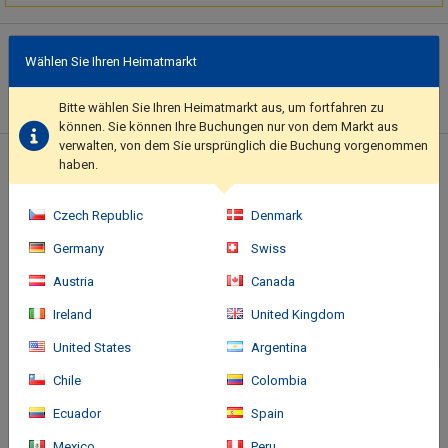
Hotelbeschreibung
Wählen Sie Ihren Heimatmarkt
Take in the views from a terrace and a garden and make use of
amenities such as complimentary wireless internet access..
Bitte wählen Sie Ihren Heimatmarkt aus, um fortfahren zu
Featured amenities include dry cleaning/laundry services,
können. Sie können Ihre Buchungen nur von dem Markt aus
luggage storage, and laundry facilities. Guests may use a
verwalten, von dem Sie ursprünglich die Buchung vorgenommen
roundtrip airport shuttle for a surcharge, and free self parking is
Standort des Hotels
haben.
available onsite..
Czech Republic
Denmark
Germany
Swiss
Austria
Canada
Ireland
United Kingdom
United States
Argentina
Chile
Colombia
Ecuador
Spain
Mexico
Peru