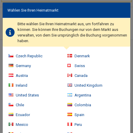
Wählen Sie Ihren Heimatmarkt
Hotelbeschreibung
This smoke-free hotel was built in 1997.. Featured amenities
Bitte wählen Sie Ihren Heimatmarkt aus, um fortfahren zu
include express check-out, a 24-hour front desk, and luggage
können. Sie können Ihre Buchungen nur von dem Markt aus
storage. Self parking (subject to charges) is available onsite..
verwalten, von dem Sie ursprünglich die Buchung vorgenommen
haben.
Standort des Hotels
Czech Republic
Denmark
Germany
Swiss
Austria
Canada
Ireland
United Kingdom
United States
Argentina
Chile
Colombia
Ecuador
Spain
Mexico
Peru