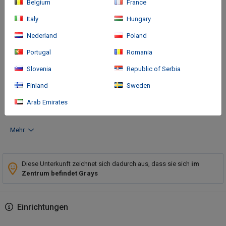
Belgium
France
Italy
Hungary
Nederland
Poland
Anreise
Portugal
Romania
With a stay at Premier Inn Thurrock East in Grays, you'll be a 3-
Slovenia
Republic of Serbia
minute drive from Lakeside Shopping Centre and 6 minutes
Finland
Sweden
from Thames River. This hotel is 15.5 mi (24.9 km) from ExCeL
Exhibition Centre and 17.
Arab Emirates
Mehr
Diese Unterkunft zeichnet sich dadurch aus, dass sie sich
im
Zentrum befindet Grays
Einrichtungen