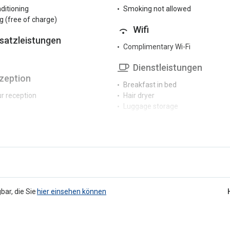
nditioning
Smoking not allowed
g (free of charge)
Wifi
satzleistungen
Complimentary Wi-Fi
Dienstleistungen
zeption
Breakfast in bed
r reception
Hair dryer
Luggage storage
rkplatz
Public bathroom
Tumble dryer
 parking
g (extra charge)
bar, die Sie
hier einsehen können