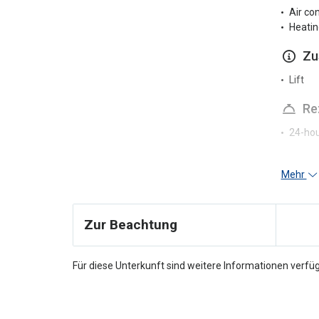
Air co
Heatin
Zu
Lift
Re
24-hou
Pa
Mehr
Nearby
Parkin
Zur Beachtung
Für diese Unterkunft sind weitere Informationen verfüg