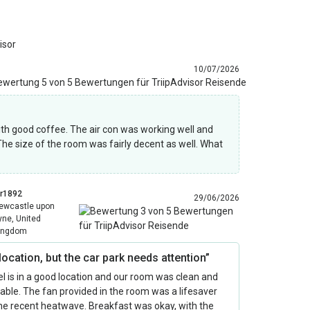
isor
10/07/2026
with good coffee. The air con was working well and
he size of the room was fairly decent as well. What
dr1892
29/06/2026
ewcastle upon
yne, United
ingdom
location, but the car park needs attention”
l is in a good location and our room was clean and
ble. The fan provided in the room was a lifesaver
he recent heatwave. Breakfast was okay, with the