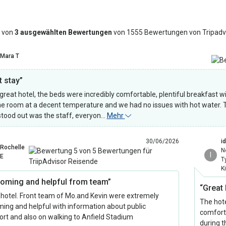
 von
3 ausgewählten Bewertungen
von 1555 Bewertungen von Tripadv
Mara T
t stay”
 great hotel, the beds were incredibly comfortable, plentiful breakfast 
he room at a decent temperature and we had no issues with hot water. T
 stood out was the staff, everyon…
Mehr
30/06/2026
i
Rochelle
N
I
E
T
K
oming and helpful from team”
“Great 
 hotel. Front team of Mo.and Kevin were extremely
The hote
ing and helpful with information about public
comforta
ort and also on walking to Anfield Stadium
during t