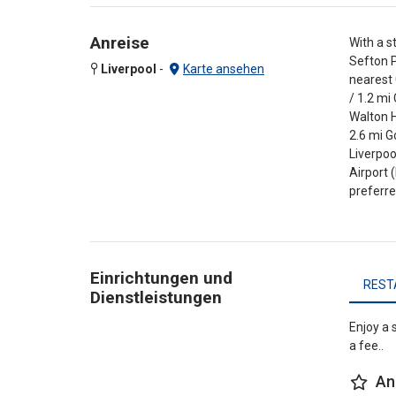
Anreise
With a s
Sefton P
Liverpool
-
Karte ansehen
nearest 
/ 1.2 mi
Walton H
2.6 mi G
Liverpoo
Airport 
preferre
Einrichtungen und
REST
Dienstleistungen
Enjoy a 
a fee..
An