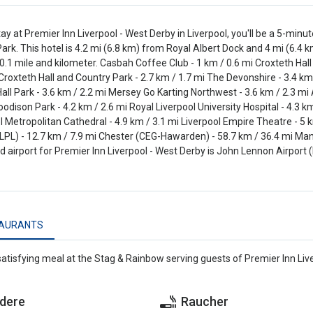
tay at Premier Inn Liverpool - West Derby in Liverpool, you'll be a 5-mi
ark. This hotel is 4.2 mi (6.8 km) from Royal Albert Dock and 4 mi (6.4 
0.1 mile and kilometer. Casbah Coffee Club - 1 km / 0.6 mi Croxteth Hal
 Croxteth Hall and Country Park - 2.7 km / 1.7 mi The Devonshire - 3.4 k
all Park - 3.6 km / 2.2 mi Mersey Go Karting Northwest - 3.6 km / 2.3 mi 
oodison Park - 4.2 km / 2.6 mi Royal Liverpool University Hospital - 4.3 km 
l Metropolitan Cathedral - 4.9 km / 3.1 mi Liverpool Empire Theatre - 5 
(LPL) - 12.7 km / 7.9 mi Chester (CEG-Hawarden) - 58.7 km / 36.4 mi Ma
d airport for Premier Inn Liverpool - West Derby is John Lennon Airport (
AURANTS
satisfying meal at the Stag & Rainbow serving guests of Premier Inn Live
dere
Raucher