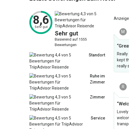
8,6
Anzeige
Sehr gut
M
Sehr gut
Basierend auf 1555
Bewertungen
“Grea
Really
Standort
kept t
really
Ruhe im
Zimmer
R
Zimmer
“Welc
Lovely
welcom
Service
transp