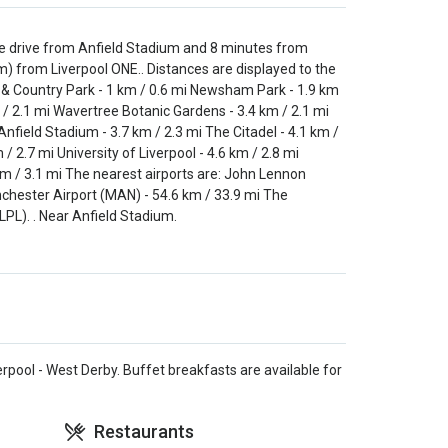
nute drive from Anfield Stadium and 8 minutes from
km) from Liverpool ONE.. Distances are displayed to the
l & Country Park - 1 km / 0.6 mi Newsham Park - 1.9 km
m / 2.1 mi Wavertree Botanic Gardens - 3.4 km / 2.1 mi
Anfield Stadium - 3.7 km / 2.3 mi The Citadel - 4.1 km /
/ 2.7 mi University of Liverpool - 4.6 km / 2.8 mi
km / 3.1 mi The nearest airports are: John Lennon
nchester Airport (MAN) - 54.6 km / 33.9 mi The
LPL). . Near Anfield Stadium.
rpool - West Derby. Buffet breakfasts are available for
Restaurants