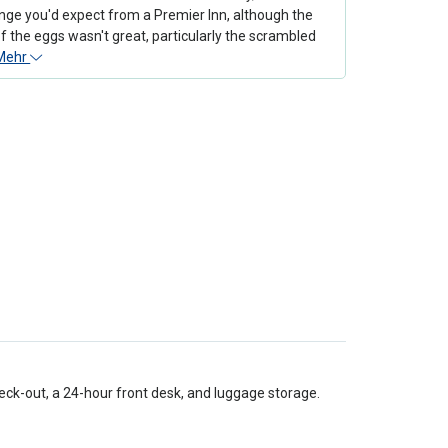
nge you'd expect from a Premier Inn, although the
of the eggs wasn't great, particularly the scrambled
Mehr
eck-out, a 24-hour front desk, and luggage storage.