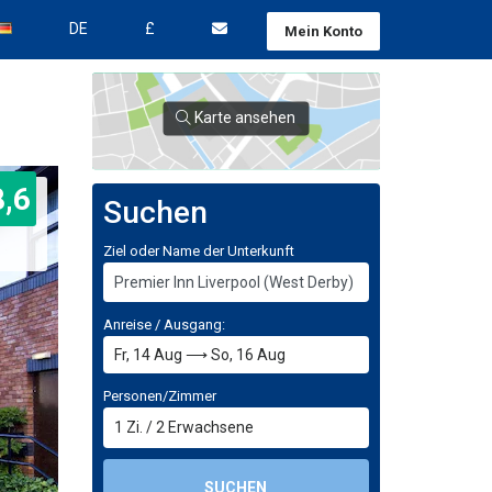
DE
£
Mein Konto
Karte ansehen
8,6
Suchen
Ziel oder Name der Unterkunft
Anreise / Ausgang:
Personen/Zimmer
1
Zi.
/
2
Erwachsene
SUCHEN