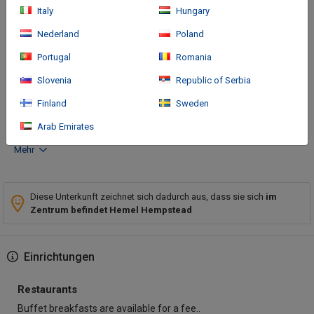
Italy
Hungary
Nederland
Poland
Portugal
Romania
Anreise
Slovenia
Republic of Serbia
Finland
Sweden
Hotel Sat Nav: HP2 4FW. Exit M1 (J8) onto A414
Arab Emirates
Mehr
Diese Unterkunft zeichnet sich dadurch aus, dass sie sich
im
Zentrum befindet Hemel Hempstead
Einrichtungen
Restaurants
Buffet breakfasts are available for a fee..