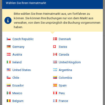
gebucht
Wählen Sie Ihren Heimatmarkt
Bitte wählen Sie Ihren Heimatmarkt aus, um fortfahren zu
Hotelbeschreibung
können. Sie können Ihre Buchungen nur von dem Markt aus
This smoke-free hotel was built in 2006.. Featured amenities
verwalten, von dem Sie ursprünglich die Buchung vorgenommen
include express check-out, a 24-hour front desk, and luggage
haben.
storage. Limited parking is available onsite..
Czech Republic
Denmark
Standort des Hotels
Germany
Swiss
Austria
Canada
Ireland
United Kingdom
United States
Argentina
Chile
Colombia
Ecuador
Spain
Mexico
Peru
Belgium
France