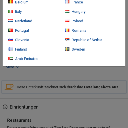
Belgium
France
Italy
Hungary
Nederland
Poland
Portugal
Romania
Anreise
Slovenia
Republic of Serbia
Finland
Sweden
From M74 J5
Arab Emirates
Mehr
Diese Unterkunft zeichnet sich durch ihre
Hotelangebote aus
Einrichtungen
Restaurants