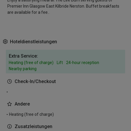
Enjoy a satisfying meal at The Lee Burn serving guests of
Premier Inn Glasgow East Kilbride Nerston. Buffet breakfasts
are available for a fee..
Hoteldienstleistungen
Extra Service:
Heating (free of charge)
Lift
24-hour reception
Nearby parking
Check-In/Checkout
Andere
Heating (free of charge)
Zusatzleistungen