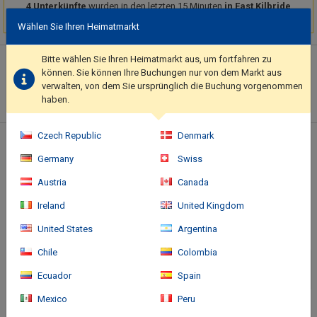
4 Unterkünfte
wurden in den letzten 15 Minuten
in East Kilbride
gebucht
Wählen Sie Ihren Heimatmarkt
Hotelbeschreibung
Bitte wählen Sie Ihren Heimatmarkt aus, um fortfahren zu
können. Sie können Ihre Buchungen nur von dem Markt aus
This smoke-free hotel was built in 2007.. Featured amenities
verwalten, von dem Sie ursprünglich die Buchung vorgenommen
include express check-out, a 24-hour front desk, and luggage
haben.
storage..
Czech Republic
Denmark
Standort des Hotels
Germany
Swiss
Austria
Canada
Ireland
United Kingdom
United States
Argentina
Chile
Colombia
Ecuador
Spain
Mexico
Peru