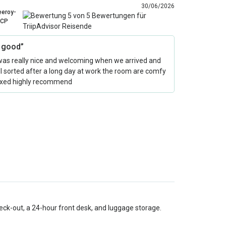
30/06/2026
eeroy-
CP
y good”
was really nice and welcoming when we arrived and
ll sorted after a long day at work the room are comfy
axed highly recommend
eck-out, a 24-hour front desk, and luggage storage.