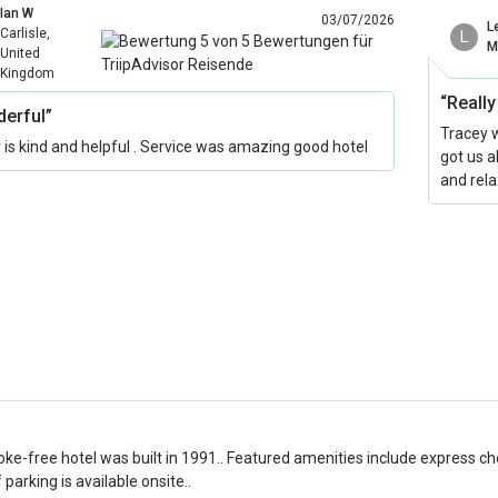
Ian W
03/07/2026
L
Carlisle,
L
M
United
Kingdom
“Reall
erful”
Tracey 
 is kind and helpful . Service was amazing good hotel
got us a
and rel
ke-free hotel was built in 1991.. Featured amenities include express ch
 parking is available onsite..