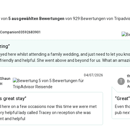
 von
5 ausgewählten Bewertungen
von 929 Bewertungen von Tripadvi
Companion03592683901
ing”
yed here whilst attending a family wedding, and just need to let you know
, friendly and helpful. She went above and beyond for us. What an amazi
04/07/2026
t
Shaun
T
B
H
A
s great stay”
“Great
 here on a few occasions now this time we were met
Even tho
ery helpful lady called Tracey on reception she was
pub next
nt and helpful