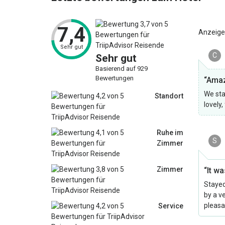
7,4
Anzeige
Sehr gut
C
Sehr gut
Basierend auf 929
Bewertungen
“Amaz
We sta
Standort
lovely
Ruhe im
S
Zimmer
Zimmer
“It wa
Stayed
by a v
pleasa
Service