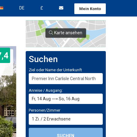
DE
£
Mein Konto
Karte ansehen
7,4
Suchen
Ziel oder Name der Unterkunft
Anreise / Ausgang:
Personen/Zimmer
1
Zi.
/
2
Erwachsene
SUCHEN