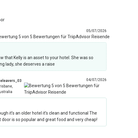
sor
05/07/2026
 that Kelly is an asset to your hotel. She was so
ng lady, she deserves a raise
04/07/2026
heleavers_03
risbane,
ustralia
”
ugh it’s an older hotel it’s clean and functional The
 door is so popular and great food and very cheap!