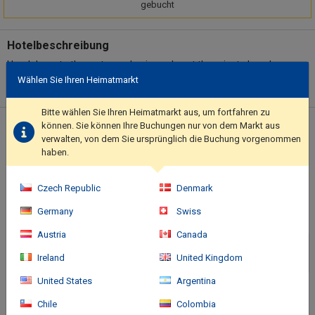
gebucht
Hotelbeschreibung
Head down to the water and enjoy a day at the private beach, or
take advantage of other recreational amenities including an
Wählen Sie Ihren Heimatmarkt
outdoor pool and a spa tub. Additional amenities at this hotel
include complimentary wireless Internet access, shopping on
Bitte wählen Sie Ihren Heimatmarkt aus, um fortfahren zu
site, and tour/ticket assistance.. Featured amenities include dry
können. Sie können Ihre Buchungen nur von dem Markt aus
Standort des Hotels
cleaning/laundry services, a 24-hour front desk, and multilingual
verwalten, von dem Sie ursprünglich die Buchung vorgenommen
haben.
staff. A roundtrip airport shuttle is provided for a surcharge
(available 24 hours), and self parking (subject to charges) is
available onsite..
Czech Republic
Denmark
Germany
Swiss
Austria
Canada
Ireland
United Kingdom
United States
Argentina
Chile
Colombia