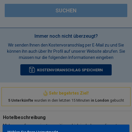
SUCHEN
Immer noch nicht überzeugt?
Wir senden Ihnen den Kostenvoranschlag per E-Mail zu und Sie
können ihn auch über Ihr Profil auf unserer Website abrufen. Sie
müssen nur die folgenden Informationen eingeben
KOSTENVORANSCHLAG SPEICHERN
Sehr begehrtes Ziel!
5 Unterkünfte
wurden in den letzten 15 Minuten
in London
gebucht
Hotelbeschreibung
Make use of convenient amenities, which include complimentary
wireless internet access and concierge services.. Featured