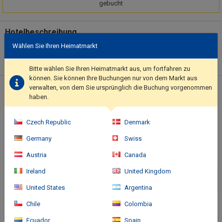
gebucht
Hotelbeschreibung
Relax at the full-service spa, where you can enjoy massages,
Wählen Sie Ihren Heimatmarkt
body treatments, and facials. You're sure to appreciate the
convenience of ski-in/ski-out access at this hotel, which also
Bitte wählen Sie Ihren Heimatmarkt aus, um fortfahren zu
features a health club and an indoor pool. This hotel also
können. Sie können Ihre Buchungen nur von dem Markt aus
features complimentary wireless internet access, concierge
verwalten, von dem Sie ursprünglich die Buchung vorgenommen
Standort des Hotels
haben.
services, and an arcade/game room. Guests can catch a ride to
nearby destinations on the complimentary area shuttle.. This
property has received its official star rating from the French
Czech Republic
Denmark
Tourism Development Agency, ATOUT France.. Featured
Germany
Swiss
amenities include a business center, express check-in, and
express check-out..
Austria
Canada
Ireland
United Kingdom
United States
Argentina
Chile
Colombia
Ecuador
Spain