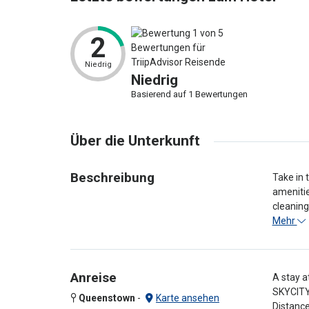
2
Niedrig
Niedrig
Basierend auf 1 Bewertungen
Über die Unterkunft
Beschreibung
Take in 
amenitie
cleaning
Mehr
Anreise
A stay a
SKYCITY 
Queenstown
-
Karte ansehen
Distance