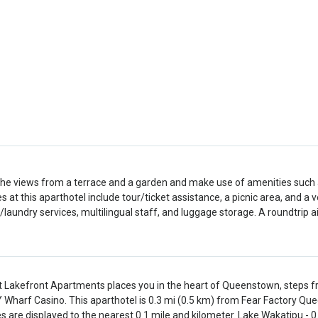
the views from a terrace and a garden and make use of amenities such 
s at this aparthotel include tour/ticket assistance, a picnic area, and a
/laundry services, multilingual staff, and luggage storage. A roundtrip ai
t Lakefront Apartments places you in the heart of Queenstown, steps 
Wharf Casino. This aparthotel is 0.3 mi (0.5 km) from Fear Factory Que
s are displayed to the nearest 0.1 mile and kilometer. Lake Wakatipu - 0