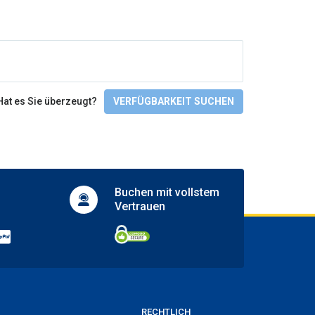
Wheelchair access
Check-In/Checkout
Hat es Sie überzeugt?
VERFÜGBARKEIT SUCHEN
Buchen mit
vollstem
Vertrauen
RECHTLICH