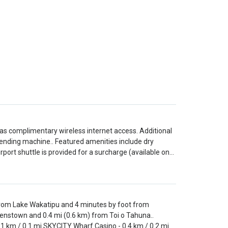
as complimentary wireless internet access. Additional
 vending machine.. Featured amenities include dry
rport shuttle is provided for a surcharge (available on…
from Lake Wakatipu and 4 minutes by foot from
enstown and 0.4 mi (0.6 km) from Toi o Tahuna..
.1 km / 0.1 mi SKYCITY Wharf Casino - 0.4 km / 0.2 mi