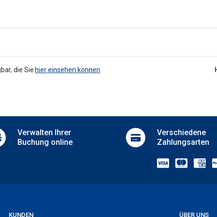
zeption
Luggage storage
r reception
Microwave
ngual staff
Picnic area
Public bathroom
rkplatz
Sale of tickets
Sale of tours
 parking
bar, die Sie
hier einsehen können
Terrace
g
Vending machines
Verwalten
Ihrer
Verschiedene
Buchung online
Zahlungsarten
KUNDEN
ÜBER UNS