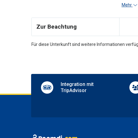
Re
Mehr
24-hou
Multili
Zur Beachtung
Pa
Nearby
Für diese Unterkunft sind weitere Informationen verfüg
Parkin
Integration mit
TripAdvisor