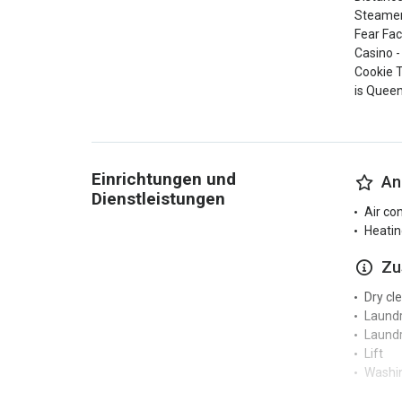
Steamer 
Fear Fac
Casino -
Cookie T
is Queen
Einrichtungen und
An
Dienstleistungen
Air co
Heatin
Zu
Dry cl
Laund
Laundr
Lift
Washi