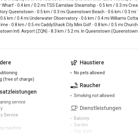
Wharf - 0.4 km / 0.2 mi TSS Earnslaw Steamship - 0.5 km / 0.3 mi Crea
tory Queenstown - 0.5 km / 0.3 mi Queenstown Beach - 0.6 km / 0.3 mi 
 0.6 km / 0.4 mi Underwater Observatory - 0.6 km / 0.4 mi Williams Cotta
ime - 0.8 km / 0.5 mi CaddyShack City Mini Golf - 0.8 km / 0.5 mi Church 
stown Intl. Airport (ZQN) - 8.3 km / 5.2 mi. In Queenstown (Queenstown 
dere
Haustiere
nditioning
No pets allowed
g (free of charge)
Raucher
satzleistungen
Smoking not allowed
eaning service
Dienstleistungen
ry
y Service
Balcony
Garden
ng machine
Hair dryer
Iron