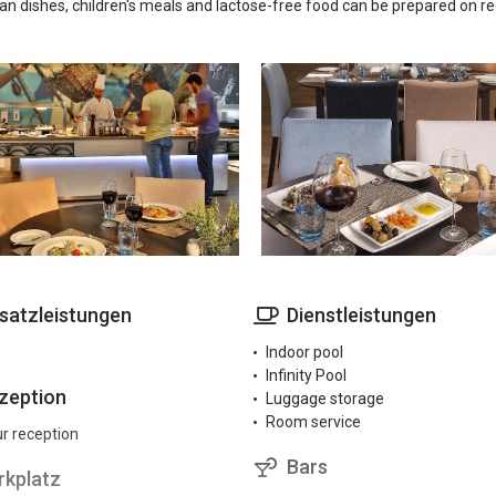
an dishes, children's meals and lactose-free food can be prepared on re
satzleistungen
Dienstleistungen
Indoor pool
Infinity Pool
zeption
Luggage storage
Room service
r reception
Bars
rkplatz