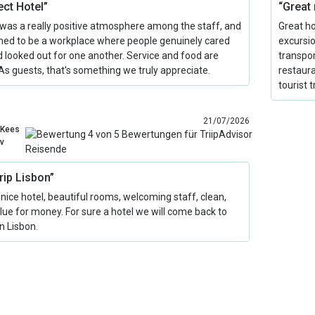
ect Hotel”
“Great
was a really positive atmosphere among the staff, and
Great ho
med to be a workplace where people genuinely cared
excursio
d looked out for one another. Service and food are
transpor
As guests, that's something we truly appreciate.
restaur
tourist 
21/07/2026
Kees
v
trip Lisbon”
 nice hotel, beautiful rooms, welcoming staff, clean,
alue for money. For sure a hotel we will come back to
n Lisbon.