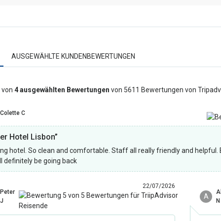
AUSGEWÄHLTE KUNDENBEWERTUNGEN
 von
4 ausgewählten Bewertungen
von 5611 Bewertungen von Tripadv
Colette C
ter Hotel Lisbon”
g hotel. So clean and comfortable. Staff all really friendly and helpful
ll definitely be going back
22/07/2026
Peter
A
A
J
N