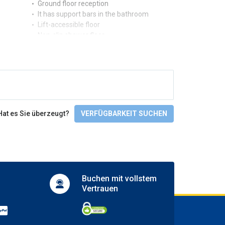
Ground floor reception
It has support bars in the bathroom
Lift-accessible floor
Non-slip shower floor
Restaurant on the ground floor
Shower floor at the same level as the
bathroom floor
Toilet access with bars
Check-In/Checkout
Hat es Sie überzeugt?
VERFÜGBARKEIT SUCHEN
Buchen mit
vollstem
Vertrauen