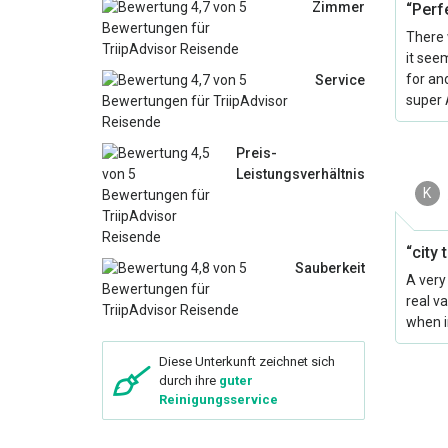
Zimmer
“Perf
There 
it see
for an
Service
super 
Preis-
Leistungsverhältnis
K
“city 
Sauberkeit
A very
real v
when i
Diese Unterkunft zeichnet sich
durch ihre
guter
Reinigungsservice