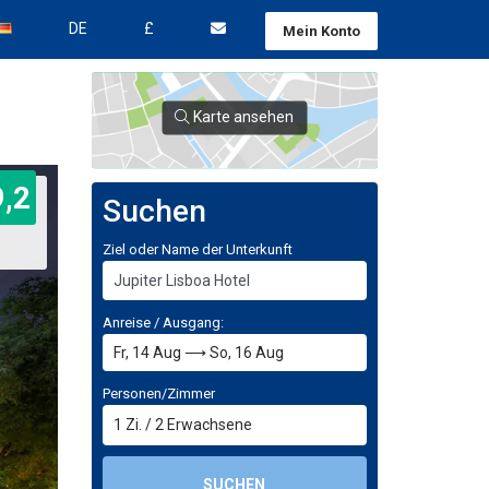
DE
£
Mein Konto
Karte ansehen
9,2
Suchen
Ziel oder Name der Unterkunft
Anreise / Ausgang:
Personen/Zimmer
1
Zi.
/
2
Erwachsene
SUCHEN