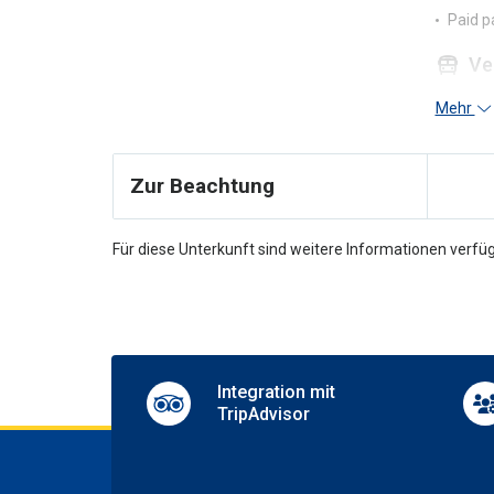
Paid p
Ve
Zentr
Mehr
Shuttl
Sh
Zur Beachtung
Airpor
Für diese Unterkunft sind weitere Informationen verfüg
Wif
Compli
Integration mit
TripAdvisor