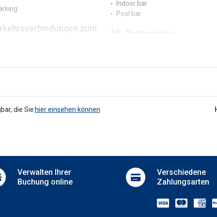
Indoor bar
arking
Pool bar
rkehrsverbindungen zum
Restaurants
um
Buffet restaurant
e
Schwimmbäder
uttleservice
Full SPA circuit
t transfer
Poolside sun loungers
Towel service
bar, die Sie
hier einsehen können
i
Fitnesscenter und SPA
mentary Wi-Fi
Gym
Massages
Sauna
Verwalten
Ihrer
Verschiedene
Turkish bath
Buchung online
Zahlungsarten