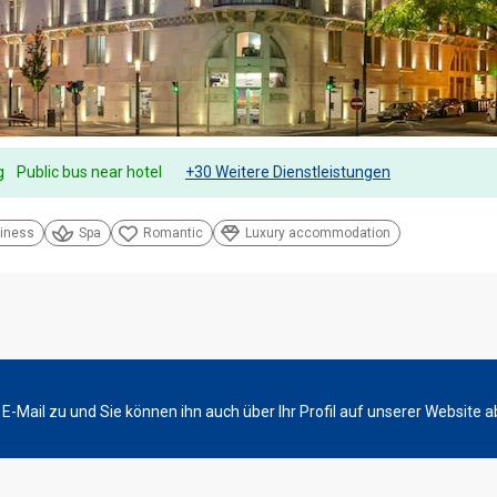
g
Public bus near hotel
+30 Weitere Dienstleistungen
iness
Spa
Romantic
Luxury accommodation
-Mail zu und Sie können ihn auch über Ihr Profil auf unserer Website a