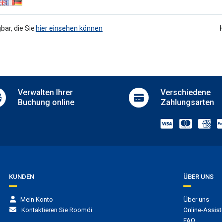
Sale of ski passes
uttleservice
Sale of tickets
Ski storage
t transfer
bar, die Sie
hier einsehen können
Sun terrace
ustiere
Terrace
llowed
Bars
Coffee shop
Verwalten
Ihrer
Verschiedene
Buchung online
Zahlungsarten
KUNDEN
ÜBER UNS
Mein Konto
Über uns
Kontaktieren Sie Roomdi
Online-Assist
FAQ