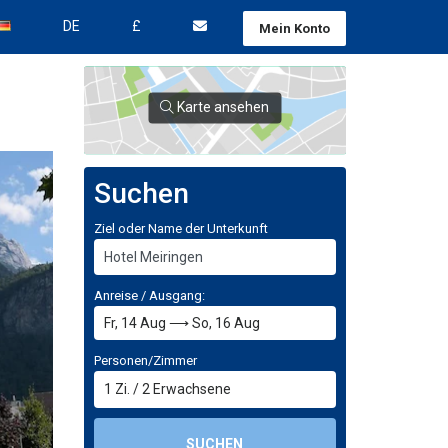
DE
£
Mein Konto
Karte ansehen
Suchen
Ziel oder Name der Unterkunft
Anreise / Ausgang:
Personen/Zimmer
1
Zi.
/
2
Erwachsene
SUCHEN