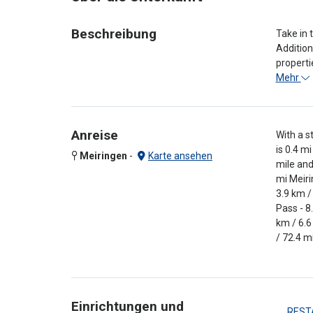
Beschreibung
Take in 
Addition
properti
Mehr
Anreise
With a s
is 0.4 m
Meiringen
-
Karte ansehen
mile and
mi Meiri
3.9 km /
Pass - 8
km / 6.6
/ 72.4 m
Einrichtungen und
REST