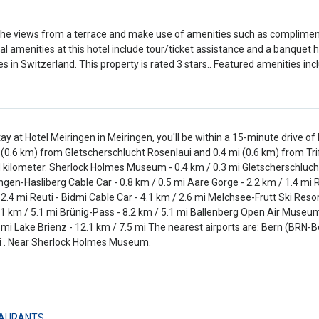
the views from a terrace and make use of amenities such as compliment
al amenities at this hotel include tour/ticket assistance and a banquet hal
es in Switzerland. This property is rated 3 stars.. Featured amenities inc
tay at Hotel Meiringen in Meiringen, you'll be within a 15-minute drive
i (0.6 km) from Gletscherschlucht Rosenlaui and 0.4 mi (0.6 km) from Tri
 kilometer. Sherlock Holmes Museum - 0.4 km / 0.3 mi Gletscherschlucht R
ngen-Hasliberg Cable Car - 0.8 km / 0.5 mi Aare Gorge - 2.2 km / 1.4 mi Re
 2.4 mi Reuti - Bidmi Cable Car - 4.1 km / 2.6 mi Melchsee-Frutt Ski Reso
.1 km / 5.1 mi Brünig-Pass - 8.2 km / 5.1 mi Ballenberg Open Air Museum
 mi Lake Brienz - 12.1 km / 7.5 mi The nearest airports are: Bern (BRN-Be
i . Near Sherlock Holmes Museum.
AURANTS