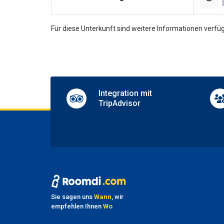
Sh
Airpor
Für diese Unterkunft sind weitere Informationen verfüg
Ha
Pets a
Integration mit
TripAdvisor
Sie sagen uns
Wann
, wir
empfehlen Ihnen
Wo