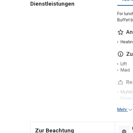
Dienstleistungen
For lunc
Buffet b
An
Heatin
Zu
Lift
Maid
Re
Multili
Recep
Mehr
Pa
Nearby
Parkin
Zur Beachtung