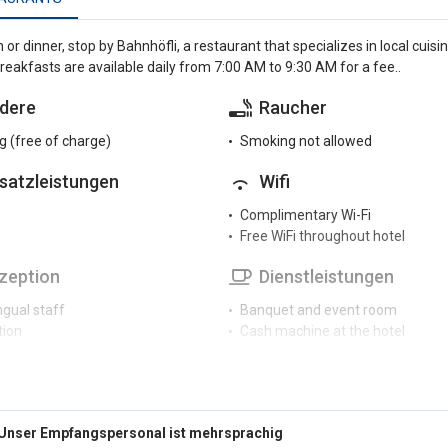
h or dinner, stop by Bahnhöfli, a restaurant that specializes in local cui
reakfasts are available daily from 7:00 AM to 9:30 AM for a fee..
dere
Raucher
g (free of charge)
Smoking not allowed
satzleistungen
Wifi
Complimentary Wi-Fi
Free WiFi throughout hotel
zeption
Dienstleistungen
ngual staff
Banquet and event room
tion
Cash machine at the hotel
Hair dryer
rkplatz
Luggage storage
Meeting room
 parking
Newspapers
g (extra charge)
Unser Empfangspersonal ist mehrsprachig
Safe