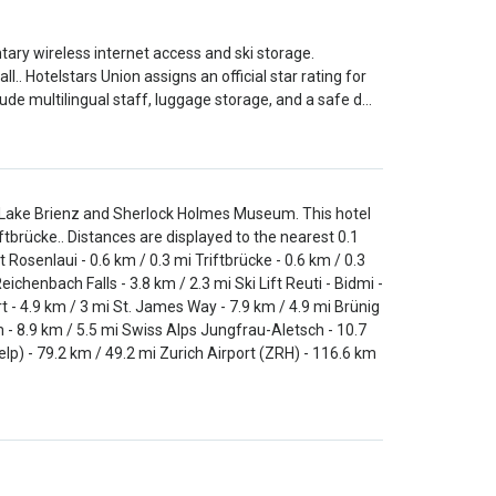
ary wireless internet access and ski storage.
l.. Hotelstars Union assigns an official star rating for
lude multilingual staff, luggage storage, and a safe d…
 of Lake Brienz and Sherlock Holmes Museum. This hotel
ftbrücke.. Distances are displayed to the nearest 0.1
osenlaui - 0.6 km / 0.3 mi Triftbrücke - 0.6 km / 0.3
ichenbach Falls - 3.8 km / 2.3 mi Ski Lift Reuti - Bidmi -
rt - 4.9 km / 3 mi St. James Way - 7.9 km / 4.9 mi Brünig
 - 8.9 km / 5.5 mi Swiss Alps Jungfrau-Aletsch - 10.7
lp) - 79.2 km / 49.2 mi Zurich Airport (ZRH) - 116.6 km