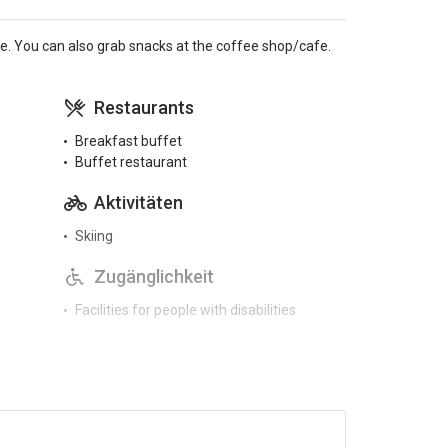
sine. You can also grab snacks at the coffee shop/cafe.
Restaurants
Breakfast buffet
Buffet restaurant
Aktivitäten
Skiing
Zugänglichkeit
Facilities for people with disabilities
Sprachen
English
French
German