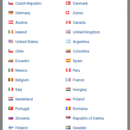
Czech Republic
Denmark
Germany
Swiss
Austria
Canada
Ireland
United Kingdom
United States
Argentina
Chile
Colombia
Ecuador
Spain
Anreise
Mexico
Peru
Belgium
France
Just off the azure waters of the Caribbean Sea, the Hard Rock
Hotel Riviera Maya is nothing short of the ultimate crowd pleaser.
Italy
Hungary
Live it up with world-class shopping and endless style. Enjoy the
Nederland
Poland
beauty of a private beach in a protected cove.
Portugal
Romania
Mehr
Slovenia
Republic of Serbia
Finland
Sweden