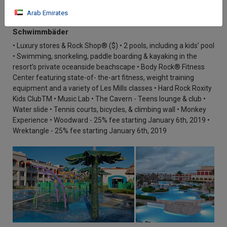
Einrichtungen
Arab Emirates
Schwimmbäder
• Luxury stores & Rock Shop® ($) • 2 pools, including a kids’ pool
• Swimming, snorkeling, paddle boarding & kayaking in the
resort’s private oceanside beachscape • Body Rock® Fitness
Center featuring state-of- the-art fitness, weight training
equipment and a variety of Les Mills classes • Hard Rock Roxity
Kids ClubTM • Music Lab • The Cavern - Teens lounge & club •
Water slide • Tennis courts, bicycles, & climbing wall • Monkey
Experience • Woodward - 25% fee starting January 6th, 2019 •
Wrektangle - 25% fee starting January 6th, 2019