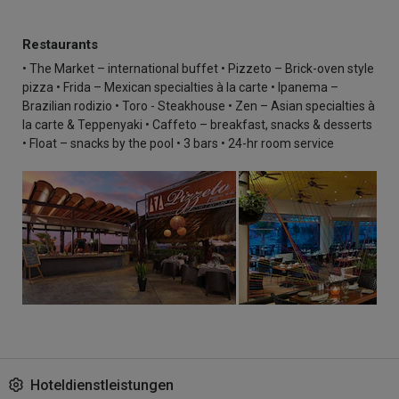
Restaurants
• The Market – international buffet • Pizzeto – Brick-oven style
pizza • Frida – Mexican specialties à la carte • Ipanema –
Brazilian rodizio • Toro - Steakhouse • Zen – Asian specialties à
la carte & Teppenyaki • Caffeto – breakfast, snacks & desserts
• Float – snacks by the pool • 3 bars • 24-hr room service
Hoteldienstleistungen