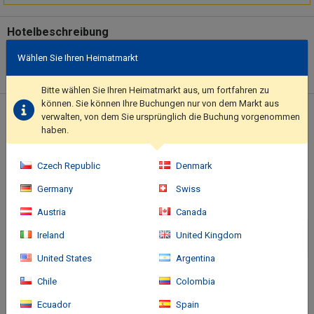
Hotelbeschreibung
Make use of convenient amenities, which include complimentary
Wählen Sie Ihren Heimatmarkt
wireless internet access and a vending machine.. This property
has received its official star rating from the French Tourism
Bitte wählen Sie Ihren Heimatmarkt aus, um fortfahren zu
Development Agency, ATOUT France.. Featured amenities
können. Sie können Ihre Buchungen nur von dem Markt aus
include express check-in and a vending machine. Free self
Standort des Hotels
verwalten, von dem Sie ursprünglich die Buchung vorgenommen
parking is available onsite..
haben.
Czech Republic
Denmark
Germany
Swiss
Austria
Canada
Ireland
United Kingdom
United States
Argentina
Chile
Colombia
Ecuador
Spain