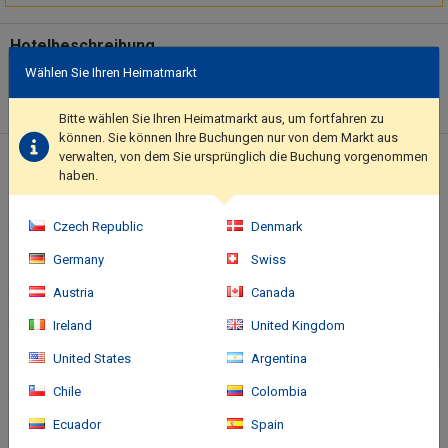
Hotelbeschreibung
Wählen Sie Ihren Heimatmarkt
Make use of convenient amenities, which include complimentary
wireless internet access and a vending machine.. Featured
amenities include complimentary wired internet access, dry
Bitte wählen Sie Ihren Heimatmarkt aus, um fortfahren zu
cleaning/laundry services, and a 24-hour front desk. Self parking
können. Sie können Ihre Buchungen nur von dem Markt aus
verwalten, von dem Sie ursprünglich die Buchung vorgenommen
(subject to charges) is available onsite..
Standort des Hotels
haben.
Czech Republic
Denmark
Germany
Swiss
Austria
Canada
Ireland
United Kingdom
United States
Argentina
Chile
Colombia
Ecuador
Spain