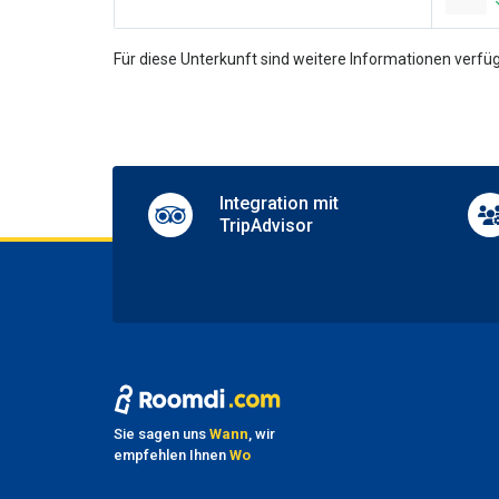
24-hou
Un
Für diese Unterkunft sind weitere Informationen verfüg
TV lo
Pa
Nearby
Parkin
Integration mit
Valet 
TripAdvisor
Ha
No pet
Sie sagen uns
Wann
, wir
empfehlen Ihnen
Wo