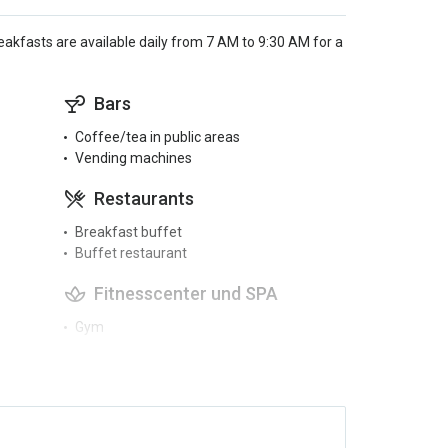
akfasts are available daily from 7 AM to 9:30 AM for a
Bars
Coffee/tea in public areas
Vending machines
Restaurants
Breakfast buffet
Buffet restaurant
Fitnesscenter und SPA
Gym
Massages
Sauna
Turkish bath
Aktivitäten