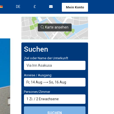
DE
£
Mein Konto
Karte ansehen
Suchen
Ziel oder Name der Unterkunft
Anreise / Ausgang:
Personen/Zimmer
1
Zi.
/
2
Erwachsene
SUCHEN