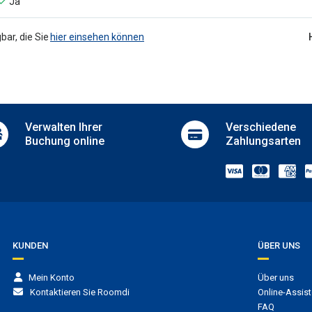
Ja
r reception
Ironing equipment
Ironing service
terhaltung
Laundry
bar, die Sie
hier einsehen können
Luggage storage
unge
Luggage storage (extra charge)
Meeting room
rkplatz
Newspapers
Public bathroom
 parking
Room service
g
Verwalten
Ihrer
Verschiedene
Safe
parking
Buchung online
Zahlungsarten
Security
ustiere
Serviced office
Trouser press
s allowed
Vending machines
KUNDEN
ÜBER UNS
Mein Konto
Über uns
Kontaktieren Sie Roomdi
Online-Assist
FAQ