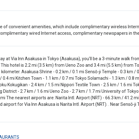
 of convenient amenities, which include complimentary wireless Inter
complimentary wired Internet access, complimentary newspapers in the l
tay at Via Inn Asakusa in Tokyo (Asakusa), you'll be a 3-minute walk f
 This hotel is 2.2 mi (3.5 km) from Ueno Zoo and 3.4 mi (5.5 km) from T
 kilometer. Asakusa Shrine - 0.2 km / 0.1 mi Sensō-ji Temple - 0.3 km /
 / 0.4 mi Kitchen Town - 1.1 km / 0.7 mi Tokyo Solamachi - 1.3 km / 0.8 m
ku Kokugikan - 2.4 km / 1.5 mi Nippori Textile Town - 2.5 km / 1.6 mi 
 District - 2.7 km / 1.6 mi Ueno Zoo - 2.7 km / 1.7 mi University of Toky
 mi The nearest airports are: Narita Intl. Airport (NRT) - 66.3 km / 41.2 
 airport for Via Inn Asakusa is Narita Intl. Airport (NRT). . Near Sensō-ji
AURANTS