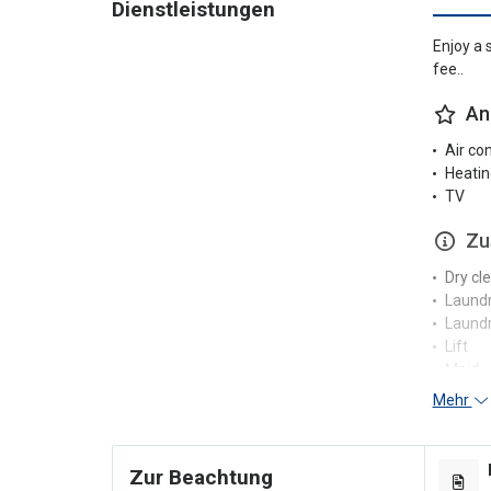
Dienstleistungen
Enjoy a 
fee..
An
Air co
Heatin
TV
Zu
Dry cl
Laund
Laundr
Lift
Maid
Tumble
Mehr
Washi
Re
Zur Beachtung