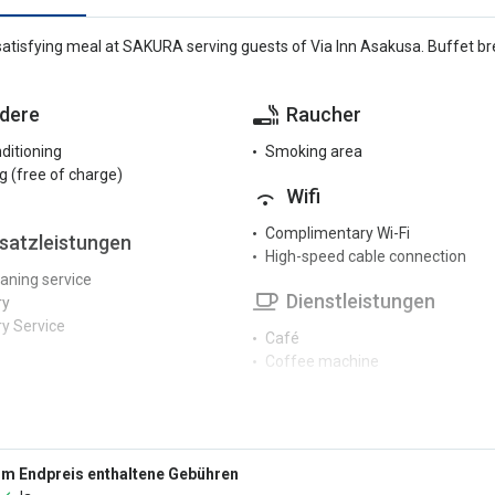
satisfying meal at SAKURA serving guests of Via Inn Asakusa. Buffet bre
dere
Raucher
nditioning
Smoking area
g (free of charge)
Wifi
Complimentary Wi-Fi
satzleistungen
High-speed cable connection
eaning service
Dienstleistungen
ry
y Service
Café
Coffee machine
Conference centre
 dryer
Fax/photocopier
ng machine
Hair dryer
Housekeeping
zeption
Im Endpreis enthaltene Gebühren
Indoor pool