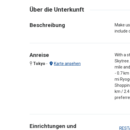
Über die Unterkunft
Beschreibung
Make use
include 
Anreise
With a s
Skytree.
Tokyo
-
Karte ansehen
mile and
- 0.7 km
mi Ryogo
Shopping
km / 2.4
preferred
Einrichtungen und
REST