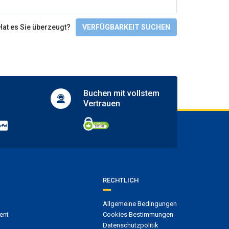
Bike rental
Hat es Sie überzeugt?
VERFÜGBARKEIT SUCHEN
Zugänglichkeit
Facilities for people with disabilities
Wheelchair access
Buchen mit
vollstem
Vertrauen
RECHTLICH
Allgemeine Bedingungen
ent
Cookies Bestimmungen
Datenschutzpolitik