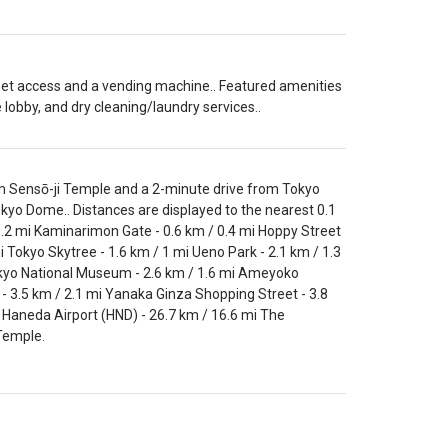
net access and a vending machine.. Featured amenities
obby, and dry cleaning/laundry services..
rom Sensō-ji Temple and a 2-minute drive from Tokyo
okyo Dome.. Distances are displayed to the nearest 0.1
 0.2 mi Kaminarimon Gate - 0.6 km / 0.4 mi Hoppy Street
i Tokyo Skytree - 1.6 km / 1 mi Ueno Park - 2.1 km / 1.3
Tokyo National Museum - 2.6 km / 1.6 mi Ameyoko
o - 3.5 km / 2.1 mi Yanaka Ginza Shopping Street - 3.8
mi Haneda Airport (HND) - 26.7 km / 16.6 mi The
 Temple.