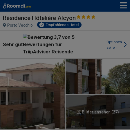
Résidence Hôtelière Alcyon
Empfohlenes Hotel
Porto Vecchio
Optionen
Sehr gut
sehen
Bilder ansehen (27)