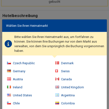
gebucht
Hotelbeschreibung
Take in the views from a rooftop terrace and make use of
Wählen Sie Ihren Heimatmarkt
amenities such as complimentary wireless internet access and
babysitting (surcharge).. This property has received its official
Bitte wählen Sie Ihren Heimatmarkt aus, um fortfahren zu
star rating from the French Tourism Development Agency,
können. Sie können Ihre Buchungen nur von dem Markt aus
ATOUT France.. Featured amenities include a computer station,
Standort des Hotels
verwalten, von dem Sie ursprünglich die Buchung vorgenommen
express check-out, and complimentary newspapers in the lobby.
haben.
Free self parking is available onsite..
Czech Republic
Denmark
Germany
Swiss
Austria
Canada
Ireland
United Kingdom
United States
Argentina
Chile
Colombia