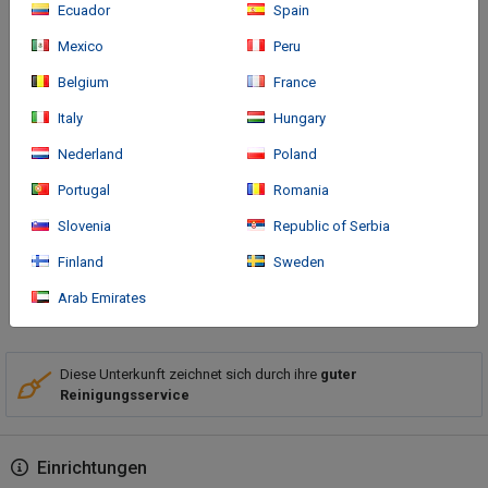
Ecuador
Spain
Mexico
Peru
Belgium
France
Italy
Hungary
Anreise
Nederland
Poland
A stay at Résidence Hôtelière Alcyon places you in the heart of
Portugal
Romania
Porto-Vecchio, steps from St Jean-Baptiste Church and 7
minutes by foot from Bastion de France. This hotel is 5.3 mi (8.6
Slovenia
Republic of Serbia
km) from Santa Giulia Beach and 6.
Finland
Sweden
Arab Emirates
Mehr
Diese Unterkunft zeichnet sich durch ihre
guter
Reinigungsservice
Einrichtungen